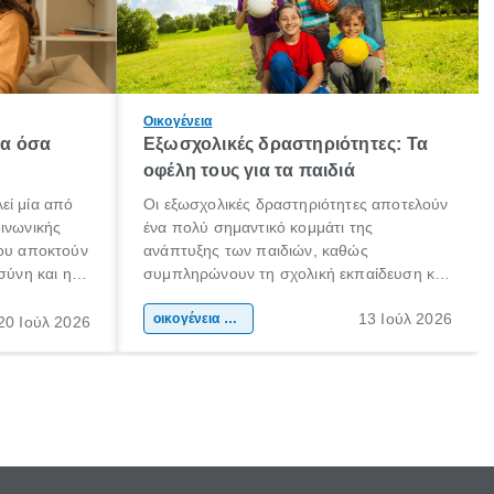
Οικογένεια
λα όσα
Εξωσχολικές δραστηριότητες: Τα
οφέλη τους για τα παιδιά
εί μία από
Οι εξωσχολικές δραστηριότητες αποτελούν
οινωνικής
ένα πολύ σημαντικό κομμάτι της
που αποκτούν
ανάπτυξης των παιδιών, καθώς
σύνη και η
συμπληρώνουν τη σχολική εκπαίδευση και
ιδιαίτερα
συμβάλλουν ουσιαστικά στη διαμόρφωση
13 Ιούλ 2026
κάθε
της προσωπικότητας, της κοινωνικότητας
οικογένεια & παιδί
20 Ιούλ 2026
ται από
και των δεξιοτήτων τους. Δεν είναι απλώς
ώσεις.
ένας τρόπος για να περνάει το παιδί τον
ελεύθερο χρόνο του.