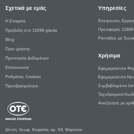
Σχετικά με εμάς
Υπηρεσίες
Επείγουσες Εργασ
Η Εταιρεία
Προσφορές 11888 
Προβολή στο 11888 giaola
Ραντεβού με Τεχνι
Blog
Όροι χρήσης
Χρήσιμα
Προστασία Δεδομένων
Επικοινωνία
Εφημερεύοντα Φα
Ρυθμίσεις Cookies
Εφημερεύοντα Νο
Συμβεβλημένοι Ια
Προσβασιμότητα
Ταχυδρομικοί Κωδι
Αναζήτηση με αρι
Δ/νση: Λεωφ. Κηφισίας αρ. 99, Μαρούσι