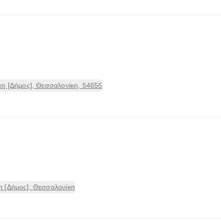
κη [Δήμος], Θεσσαλονίκη, 54655
 [Δήμος], Θεσσαλονίκη