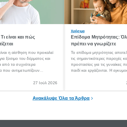
Χρήσιμα
Τι είναι και πώς
Επίδομα Μητρότητας: Ό
ίζεται
πρέπει να γνωρίζετε
ίναι η αίσθηση που προκαλεί
Το επίδομα μητρότητας αποτελ
για ξύσιμο του δέρματος και
τις σημαντικότερες παροχές κ
α από τα συχνότερα
προστασίας για τις γυναίκες 
 που αντιμετωπίζουν
παιδί και εργάζονται. Η εγκυμο
θε ηλικίας. Πολλοί αναζητούν
γέννηση ενός παιδιού είναι μια 
 για το «κνησμός τι είναι»,
σημαντική περίοδος στη ζωή 
27 Ιούλ 2026
ί να εμφανιστεί ξαφνικά ή να
οικογένειας, η οποία συνοδεύε
α μεγάλο χρονικό διάστημα.
αυξημένες ανάγκες και υποχρε
Ανακάλυψε Όλα τα Άρθρα