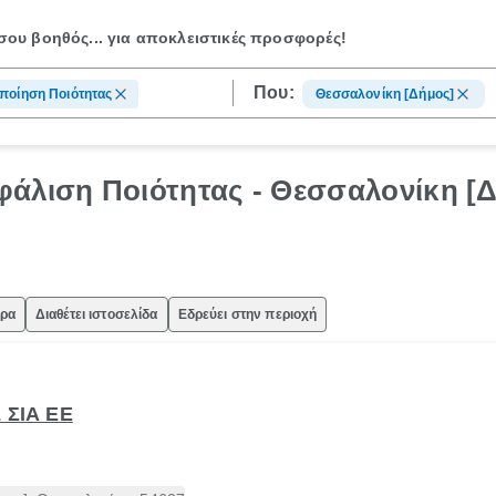
ου βοηθός...
για αποκλειστικές προσφορές!
Που:
ποίηση Ποιότητας
Θεσσαλονίκη [Δήμος]
φάλιση Ποιότητας - Θεσσαλονίκη [
ώρα
Διαθέτει ιστοσελίδα
Εδρεύει στην περιοχή
 ΣΙΑ ΕΕ