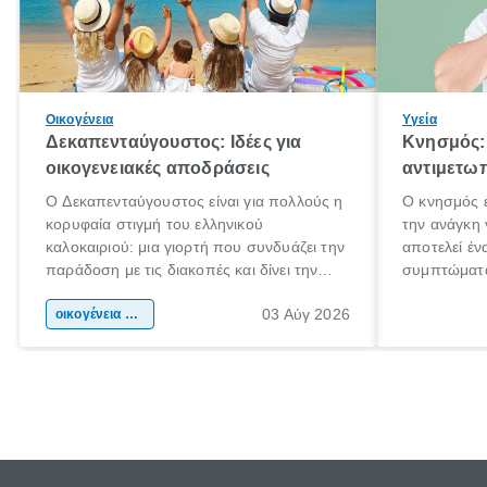
Οικογένεια
Υγεία
Δεκαπενταύγουστος: Ιδέες για
Κνησμός: 
οικογενειακές αποδράσεις
αντιμετωπ
Ο Δεκαπενταύγουστος είναι για πολλούς η
Ο κνησμός ε
κορυφαία στιγμή του ελληνικού
την ανάγκη 
καλοκαιριού: μια γιορτή που συνδυάζει την
αποτελεί έν
παράδοση με τις διακοπές και δίνει την
συμπτώματα
αφορμή για ταξίδια σε κάθε γωνιά της
άνθρωποι κά
03 Αύγ 2026
χώρας. Είτε πρόκειται για λίγες μέρες
οικογένεια & παιδί
πληροφορίες
ξεγνοιασιάς είτε για μια σύντομη εξόρμηση.
καθώς μπορε
επιμένει γι