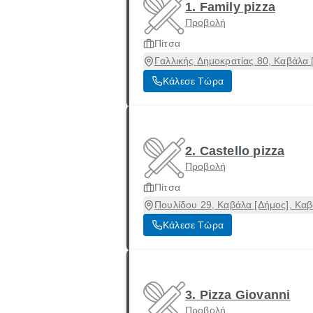
1. Family pizza
Προβολή
Πίτσα
Γαλλικής Δημοκρατίας 80, Καβάλα 
Κάλεσε Τώρα
2. Castello pizza
Προβολή
Πίτσα
Πουλίδου 29, Καβάλα [Δήμος], Κα
Κάλεσε Τώρα
3. Pizza Giovanni
Προβολή