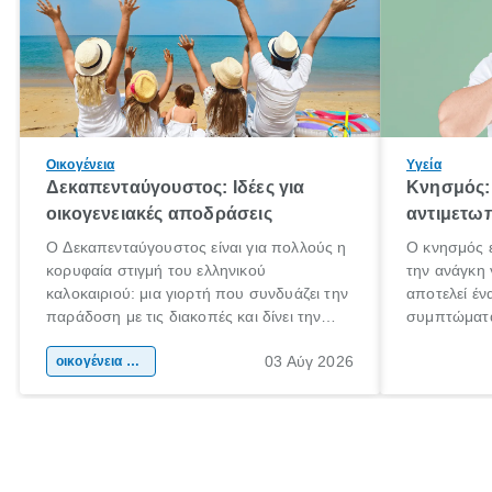
Οικογένεια
Υγεία
Δεκαπενταύγουστος: Ιδέες για
Κνησμός: 
οικογενειακές αποδράσεις
αντιμετωπ
Ο Δεκαπενταύγουστος είναι για πολλούς η
Ο κνησμός ε
κορυφαία στιγμή του ελληνικού
την ανάγκη 
καλοκαιριού: μια γιορτή που συνδυάζει την
αποτελεί έν
παράδοση με τις διακοπές και δίνει την
συμπτώματα
αφορμή για ταξίδια σε κάθε γωνιά της
άνθρωποι κά
03 Αύγ 2026
χώρας. Είτε πρόκειται για λίγες μέρες
οικογένεια & παιδί
πληροφορίες
ξεγνοιασιάς είτε για μια σύντομη εξόρμηση.
καθώς μπορε
επιμένει γι