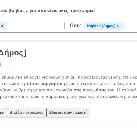
ου βοηθός...
για αποκλειστικές προσφορές!
Που:
Καβάλα [Δήμος]
[Δήμος]
η
 δημοφιλείς επιλογές για γεύμα ή σνακ, προσφέροντας γεύση, ποικιλ
 την κλασική
πίτσα μαργαρίτα
μέχρι πιο εξειδικευμένες επιλογές ό
αθένα να βρει τη γεύση που ταιριάζει στις προτιμήσεις του. Η επιλογ
φρεσκάδα και τη σωστή παρασκευή, στοιχεία που διασφαλίζουν μια ο
ώρα
Διαθέτει ιστοσελίδα
Εδρεύει στην περιοχή