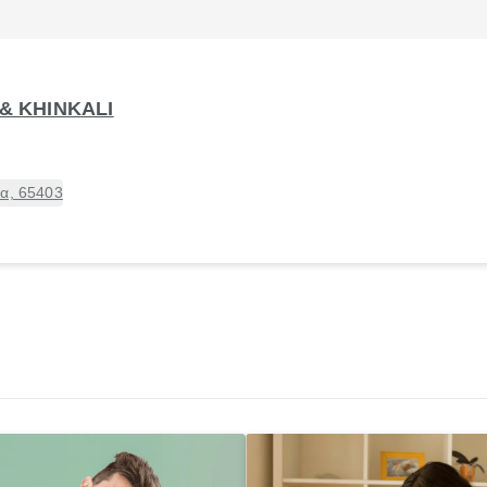
 & KHINKALI
λα, 65403