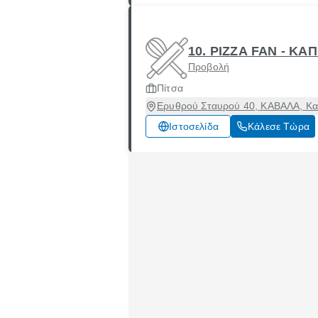
10. PIZZA FAN - Κ
Προβολή
Πίτσα
Ερυθρού Σταυρού 40, ΚΑΒΑΛΑ, Κα
Ιστοσελίδα
Κάλεσε Τώρα