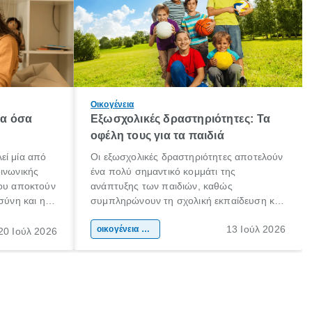
Οικογένεια
λα όσα
Εξωσχολικές δραστηριότητες: Τα
οφέλη τους για τα παιδιά
εί μία από
Οι εξωσχολικές δραστηριότητες αποτελούν
οινωνικής
ένα πολύ σημαντικό κομμάτι της
που αποκτούν
ανάπτυξης των παιδιών, καθώς
σύνη και η
συμπληρώνουν τη σχολική εκπαίδευση και
ιδιαίτερα
συμβάλλουν ουσιαστικά στη διαμόρφωση
13 Ιούλ 2026
κάθε
της προσωπικότητας, της κοινωνικότητας
οικογένεια & παιδί
20 Ιούλ 2026
ται από
και των δεξιοτήτων τους. Δεν είναι απλώς
ώσεις.
ένας τρόπος για να περνάει το παιδί τον
ελεύθερο χρόνο του.