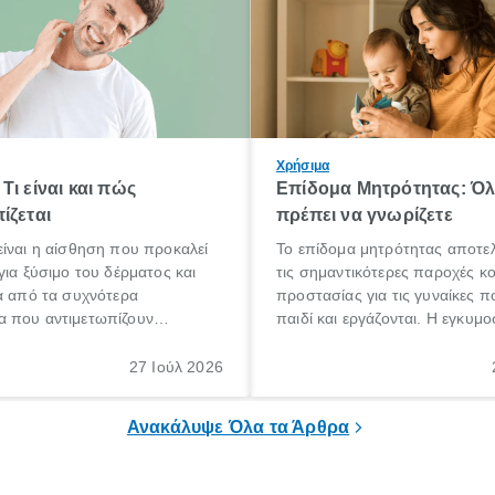
Χρήσιμα
Τι είναι και πώς
Επίδομα Μητρότητας: Ό
ίζεται
πρέπει να γνωρίζετε
ίναι η αίσθηση που προκαλεί
Το επίδομα μητρότητας αποτελ
για ξύσιμο του δέρματος και
τις σημαντικότερες παροχές κ
α από τα συχνότερα
προστασίας για τις γυναίκες 
 που αντιμετωπίζουν
παιδί και εργάζονται. Η εγκυμο
θε ηλικίας. Πολλοί αναζητούν
γέννηση ενός παιδιού είναι μια 
 για το «κνησμός τι είναι»,
σημαντική περίοδος στη ζωή 
27 Ιούλ 2026
ί να εμφανιστεί ξαφνικά ή να
οικογένειας, η οποία συνοδεύε
α μεγάλο χρονικό διάστημα.
αυξημένες ανάγκες και υποχρε
Ανακάλυψε Όλα τα Άρθρα