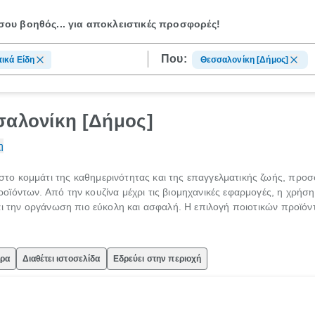
ου βοηθός...
για αποκλειστικές προσφορές!
Που:
ικά Είδη
Θεσσαλονίκη [Δήμος]
σαλονίκη [Δήμος]
η
 κομμάτι της καθημερινότητας και της επαγγελματικής ζωής, προσφ
ϊόντων. Από την κουζίνα μέχρι τις βιομηχανικές εφαρμογές, η χρήσ
αι την οργάνωση πιο εύκολη και ασφαλή. Η επιλογή ποιοτικών προϊόντ
ώρα
Διαθέτει ιστοσελίδα
Εδρεύει στην περιοχή