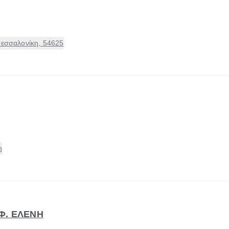
Θεσσαλονίκη, 54625
η
Φ. ΕΛΕΝΗ