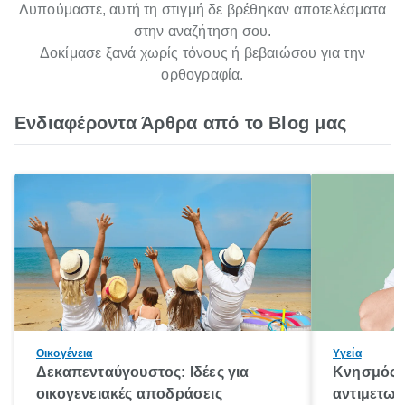
Λυπούμαστε, αυτή τη στιγμή δε βρέθηκαν αποτελέσματα
στην αναζήτηση σου.
Δοκίμασε ξανά χωρίς τόνους ή βεβαιώσου για την
ορθογραφία.
Ενδιαφέροντα Άρθρα από το Blog μας
Οικογένεια
Υγεία
Δεκαπενταύγουστος: Ιδέες για
Κνησμός: 
οικογενειακές αποδράσεις
αντιμετωπ