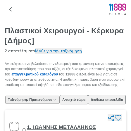
Πλαστικοί Χειρουργοί - Κέρκυρα
[Δήμος]
2 αποτελέσματα
Μάθε για την ταξινόμηση
Αν σκέφτεσαι να βελτιώσεις την εξωτερική σου εμφάνιση και να αποκτήσεις
την αυτοπεποίθηση που σου αξίζει, οι εξειδικευμένοι πλαστικοί χειρουργοί
του
επαγγελματικού καταλόγου
του 11888 giaola
είναι εδώ για να σε
καθοδηγήσουν με υπευθυνότητα. Η αισθητική παρέμβαση είναι προσωπική
υπόθεση και απαιτεί υψηλό επίπεδο επαγγελματισμού και εξειδίκευσης.
Ταξινόμηση: Προτεινόμενα
Ανοιχτό τώρα
Διαθέτει ιστοσελίδα
Ε
1. ΙΩΑΝΝΗΣ ΜΕΤΑΛΛΗΝΟΣ