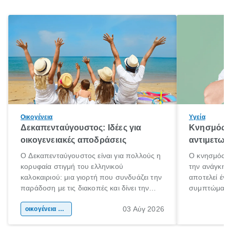
Οικογένεια
Υγεία
Δεκαπενταύγουστος: Ιδέες για
Κνησμός: 
οικογενειακές αποδράσεις
αντιμετωπ
Ο Δεκαπενταύγουστος είναι για πολλούς η
Ο κνησμός ε
κορυφαία στιγμή του ελληνικού
την ανάγκη 
καλοκαιριού: μια γιορτή που συνδυάζει την
αποτελεί έν
παράδοση με τις διακοπές και δίνει την
συμπτώματα
αφορμή για ταξίδια σε κάθε γωνιά της
άνθρωποι κά
03 Αύγ 2026
χώρας. Είτε πρόκειται για λίγες μέρες
οικογένεια & παιδί
πληροφορίες 
ξεγνοιασιάς είτε για μια σύντομη εξόρμηση.
καθώς μπορε