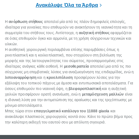
επιμένει για
Ανακάλυψε Όλα τα Άρθρα
Η
ανόρθωση στήθους
αποτελεί μία από τις πλέον δημοφιλείς επιλογές,
ιδιαίτερα για γυναίκες που επιθυμούν να ανακτήσουν τη νεανικότητα και τη
συμμετρία του στήθους τους. Αντίστοιχα, η
αυξητική στήθους
εφαρμόζεται
σε όσες επιθυμούν όγκο και αρμονία, με τη χρήση σύγχρονων τεχνικών και
υλικών.
Η αισθητική χειρουργική περιλαμβάνει επίσης παρεμβάσεις όπως η
ρινοπλαστική και η κοιλιοπλαστική, που στοχεύουν στη βελτίωση της
μορφής και της λειτουργικότητας του σώματος, προσαρμοσμένες στις
ιδιαίτερες ανάγκες κάθε ασθενή. Η
μεσοθεραπεία
αποτελεί μια από τις πιο
σύγχρονες μη επεμβατικές λύσεις για αναζωογόνηση της επιδερμίδας, ενώ η
λιποαναρρόφηση
και η
κρυολιπόλυση
προσφέρουν λύσεις για την
εξάλειψη του τοπικού πάχους με άμεσα και εντυπωσιακά αποτελέσματα. Για
όσους επιθυμούν πιο νεανική όψη, η
βλεφαροπλαστική
και η αυξητική
χειλιών προσφέρουν ορατή ανανέωση, ενώ η
μεταμόσχευση μαλλιών
είναι
η ιδανική λύση για την αντιμετώπιση της αραίωσης και της τριχόπτωσης με
μόνιμα αποτελέσματα.
Μπες τώρα στον
επαγγελματικό κατάλογο του 11888 giaola
και
ανακάλυψε πλαστικούς χειρουργούς κοντά σου. Κάνε το πρώτο βήμα προς
την καλύτερη εκδοχή του εαυτού σου με απόλυτη σιγουριά.