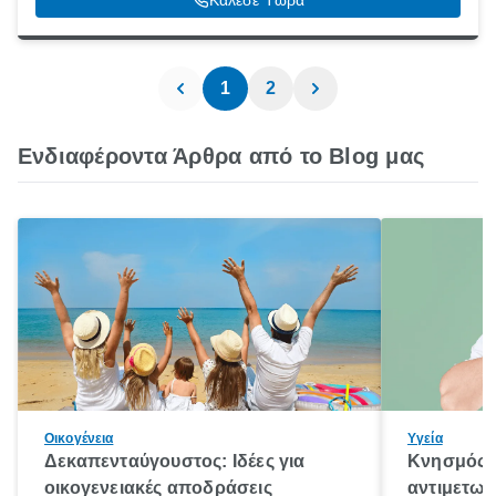
1
2
Ενδιαφέροντα Άρθρα από το Blog μας
Οικογένεια
Υγεία
Δεκαπενταύγουστος: Ιδέες για
Κνησμός: 
οικογενειακές αποδράσεις
αντιμετωπ