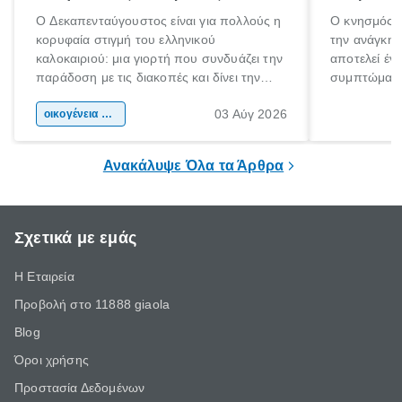
Ο Δεκαπενταύγουστος είναι για πολλούς η
Ο κνησμός ε
κορυφαία στιγμή του ελληνικού
την ανάγκη 
καλοκαιριού: μια γιορτή που συνδυάζει την
αποτελεί έν
παράδοση με τις διακοπές και δίνει την
συμπτώματα
αφορμή για ταξίδια σε κάθε γωνιά της
άνθρωποι κά
03 Αύγ 2026
χώρας. Είτε πρόκειται για λίγες μέρες
οικογένεια & παιδί
πληροφορίες 
ξεγνοιασιάς είτε για μια σύντομη εξόρμηση.
καθώς μπορε
επιμένει για
Ανακάλυψε Όλα τα Άρθρα
Σχετικά με εμάς
Η Εταιρεία
Προβολή στο 11888 giaola
Blog
Όροι χρήσης
Προστασία Δεδομένων