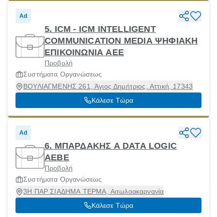
Ad
5. ICM - ICM INTELLIGENT
COMMUNICATION MEDIA ΨΗΦΙΑΚΗ
ΕΠΙΚΟΙΝΩΝΙΑ ΑΕΕ
Προβολή
Συστήματα Οργανώσεως
ΒΟΥΛΙΑΓΜΕΝΗΣ 261, Άγιος Δημήτριος, Αττική, 17343
Κάλεσε Τώρα
Ad
6. ΜΠΑΡΔΑΚΗΣ Α DATA LOGIC
ΑΕΒΕ
Προβολή
Συστήματα Οργανώσεως
3Η ΠΑΡ ΣΙΑΔΗΜΑ ΤΕΡΜΑ, Αιτωλοακαρνανία
Κάλεσε Τώρα