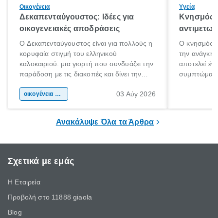
Οικογένεια
Υγεία
Δεκαπενταύγουστος: Ιδέες για
Κνησμός: 
οικογενειακές αποδράσεις
αντιμετωπ
Ο Δεκαπενταύγουστος είναι για πολλούς η
Ο κνησμός ε
κορυφαία στιγμή του ελληνικού
την ανάγκη 
καλοκαιριού: μια γιορτή που συνδυάζει την
αποτελεί έν
παράδοση με τις διακοπές και δίνει την
συμπτώματα
αφορμή για ταξίδια σε κάθε γωνιά της
άνθρωποι κά
03 Αύγ 2026
χώρας. Είτε πρόκειται για λίγες μέρες
οικογένεια & παιδί
πληροφορίες 
ξεγνοιασιάς είτε για μια σύντομη εξόρμηση.
καθώς μπορε
επιμένει για
Ανακάλυψε Όλα τα Άρθρα
Σχετικά με εμάς
Η Εταιρεία
Προβολή στο 11888 giaola
Blog