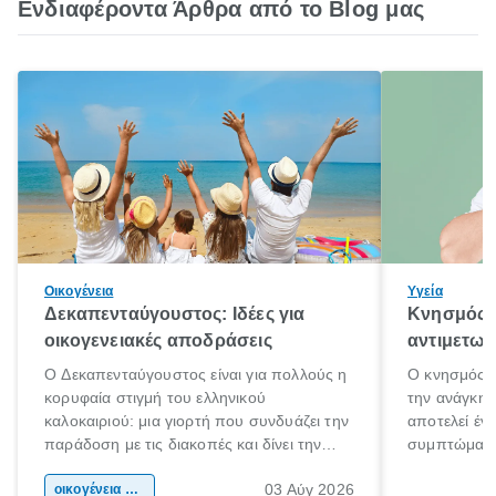
Ενδιαφέροντα Άρθρα από το Blog μας
Οικογένεια
Υγεία
Δεκαπενταύγουστος: Ιδέες για
Κνησμός: 
οικογενειακές αποδράσεις
αντιμετωπ
Ο Δεκαπενταύγουστος είναι για πολλούς η
Ο κνησμός ε
κορυφαία στιγμή του ελληνικού
την ανάγκη 
καλοκαιριού: μια γιορτή που συνδυάζει την
αποτελεί έν
παράδοση με τις διακοπές και δίνει την
συμπτώματα
αφορμή για ταξίδια σε κάθε γωνιά της
άνθρωποι κά
03 Αύγ 2026
χώρας. Είτε πρόκειται για λίγες μέρες
οικογένεια & παιδί
πληροφορίες 