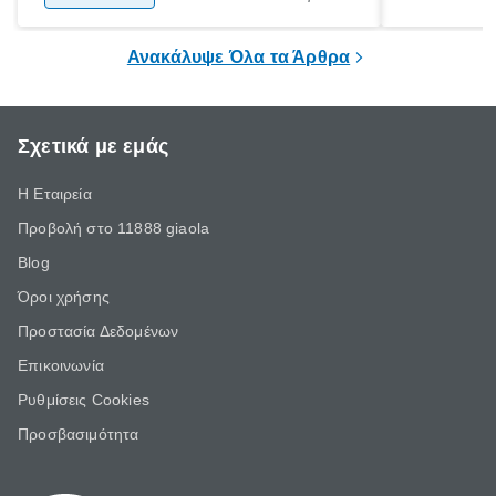
ξεγνοιασιάς είτε για μια σύντομη εξόρμηση.
καθώς μπορε
επιμένει για
Ανακάλυψε Όλα τα Άρθρα
Σχετικά με εμάς
Η Εταιρεία
Προβολή στο 11888 giaola
Blog
Όροι χρήσης
Προστασία Δεδομένων
Επικοινωνία
Ρυθμίσεις Cookies
Προσβασιμότητα