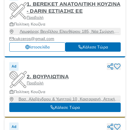
1. BEREKET ΑΝΑΤΟΛΙΤΙΚΗ ΚΟΥΖΙΝΑ
- DARIN ΕΣΤΙΑΣΗΣ ΕΕ
Προβολή
Πολίτικη Κουζίνα
Λεωφόρος Βενιζέλου Ελευθέριου 185, Νέα Σμύρνη,
Αττική, 17123
cukceros@gmail.com
Ιστοσελίδα
Κάλεσε Τώρα
Ad
2. ΒΟΥΡΛΙΩΤΙΝΑ
Προβολή
Πολίτικη Κουζίνα
Βασ. Αλεξάνδρου & Υμηττού 10, Καισαριανή, Αττική,
16121
Κάλεσε Τώρα
Ad