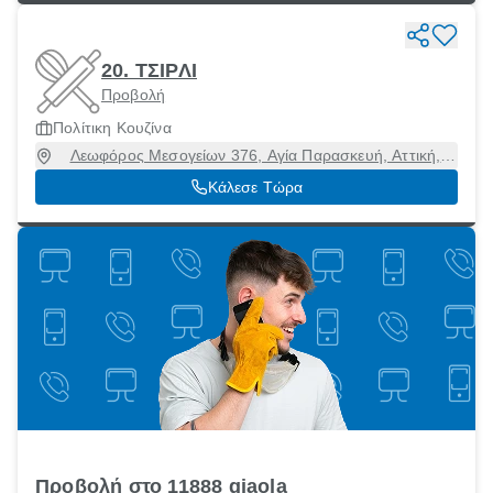
20. ΤΣΙΡΛΙ
Προβολή
Πολίτικη Κουζίνα
Λεωφόρος Μεσογείων 376, Αγία Παρασκευή, Αττική,
15341
Κάλεσε Τώρα
Προβολή στο 11888 giaola