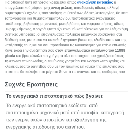
Για οποιαδήποτε υπηρεσία χρειάζεσαι όπως
ανακαίνιση κατοικίας
ή
επαγγελματικού χώρου,
μηχανική μελέτη
,
οικοδομικές άδειες
, αλλαγή
ρυμοτομικού σχεδίου, τακτοποίηση αυθαιρέτων, άδειες λειτουργίας, θέματα
τοπογραφικά και θέματα κτηματολογίου, πιστοποιητικά ενεργειακής
απόδοσης, βεβαίωση μηχανικού, μεταβιβάσεις και νομιμοποιήσεις, άδειες
μικρής κλίμακας, προγράμματα εξοικονομώ κατ’ οίκον και για πολλές ακόμη
σχετικές υπηρεσίες, οι επαγγελματίες πολιτικοί μηχανικοί βρίσκονται στη
διάθεσή σου, με σκοπό να σε καθοδηγήσουν βάσει της εξειδίκευσης και της
κατάρτισής τους και να σου προτείνουν τις ιδανικότερες για εσένα επιλογές.
Κάνε τώρα την αναζήτησή σου
στον επαγγελματικό κατάλογο του 11888
giaola
και βρες εύκολα και γρήγορα όλα τα στοιχεία που χρειάζεσαι όπως
τηλέφωνα επικοινωνίας, διευθύνσεις γραφείων και ωράρια λειτουργίας και
κλείσε άμεσα το ραντεβού σου με τον πολιτικό μηχανικό της επιλογής σου,
ο οποίος θα καλύψει στο μέγιστο δυνατό τις ανάγκες και τις επιθυμίες σου.
Συχνές Ερωτήσεις
Το ενεργειακό πιστοποιητικό πώς βγαίνει;
Το ενεργειακό πιστοποιητικό εκδίδεται από
πιστοποιημένο μηχανικό μετά από αυτοψία, καταγραφή
των ενεργειακών στοιχείων και αξιολόγηση της
ενεργειακής απόδοσης του ακινήτου.