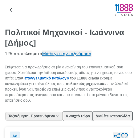
Πολιτικοί Μηχανικοί - Ιωάννινα
[Δήμος]
125 αποτελέσματα
Μάθε για την ταξινόμηση
Σκέφτεσαι να προχωρήσεις σε μία ανακαίνιση του επαγγελματικού σου
χώρου; Χρειάζεσαι την έκδοση οικοδομικής άδειας για να χτίσεις το νέο σου
σπίτι;
Στον
επαγγελματικό κατάλογο
του 11888
giaola
έχουμε
συγκεντρώσει για εσένα όλους τους
πολιτικούς μηχανικούς
πανελλαδικά,
προκειμένου να μπορείς να επιλέξεις αυτόν που ανταποκρίνεται
περισσότερο στις ανάγκες σου και που ικανοποιεί στο μέγιστο δυνατό τις
απατήσεις σου.
Ταξινόμηση: Προτεινόμενα
Ανοιχτό τώρα
Διαθέτει ιστοσελίδα
Ε
Ad