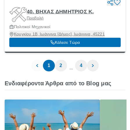
40. ΒΗΧΑΣ ΔΗΜΗΤΡΙΟΣ Κ.
Προβολή
Πολιτικοί Μηχανικοί
Κουγκίου 1Β, Ιωάννινα [Δήμος], Ιωάννινα, 45221
Κάλεσε Τώρα
1
2
4
...
Ενδιαφέροντα Άρθρα από το Blog μας