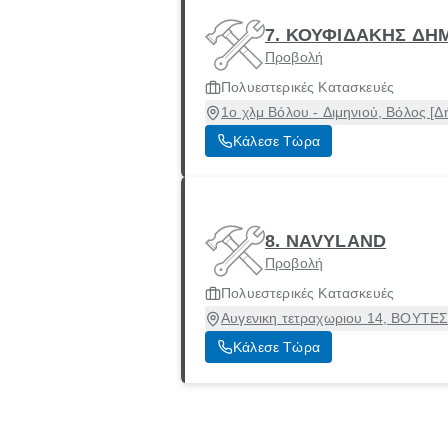
7. ΚΟΥΦΙΔΑΚΗΣ ΔΗΜ
Προβολή
Πολυεστερικές Κατασκευές
1ο χλμ Βόλου - Διμηνιού, Βόλος [
Κάλεσε Τώρα
8. NAVYLAND
Προβολή
Πολυεστερικές Κατασκευές
Αυγενικη τετραχωριου 14, ΒΟΥΤΕΣ,
Κάλεσε Τώρα