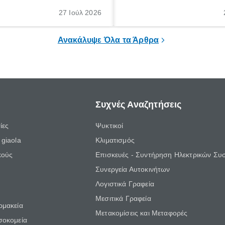
θε ηλικίας. Πολλοί αναζητούν
γέννηση ενός παιδιού είναι μια 
 για το «κνησμός τι είναι»,
σημαντική περίοδος στη ζωή 
27 Ιούλ 2026
ί να εμφανιστεί ξαφνικά ή να
οικογένειας, η οποία συνοδεύε
α μεγάλο χρονικό διάστημα.
αυξημένες ανάγκες και υποχρε
Ανακάλυψε Όλα τα Άρθρα
Συχνές Αναζητήσεις
ίες
Ψυκτικοί
giaola
Κλιματισμός
κούς
Επισκευές - Συντήρηση Ηλεκτρικών Συ
Συνεργεία Αυτοκινήτων
Λογιστικά Γραφεία
Μεσιτικά Γραφεία
ρμακεία
Μετακομίσεις και Μεταφορές
σοκομεία