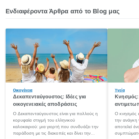
Ενδιαφέροντα Άρθρα από το Blog μας
Οικογένεια
Υγεία
Δεκαπενταύγουστος: Ιδέες για
Κνησμός: 
οικογενειακές αποδράσεις
αντιμετωπ
Ο Δεκαπενταύγουστος είναι για πολλούς η
Ο κνησμός ε
κορυφαία στιγμή του ελληνικού
την ανάγκη 
καλοκαιριού: μια γιορτή που συνδυάζει την
αποτελεί έν
παράδοση με τις διακοπές και δίνει την
συμπτώματα