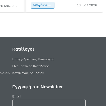
ιδιαίτερα
συμβάλλουν ουσιαστικά στη διαμόρφωση
13 Ιούλ 2026
κάθε
της προσωπικότητας, της κοινωνικότητας
οικογένεια & παιδί
20 Ιούλ 2026
ται από
και των δεξιοτήτων τους. Δεν είναι απλώς
ώσεις.
ένας τρόπος για να περνάει το παιδί τον
ελεύθερο χρόνο του.
Κατάλογοι
Επαγγελματικός Κατάλογος
Ονομαστικός Κατάλογος
σκευών
Κατάλογος Δημοσίου
Εγγραφή στο Newsletter
Email