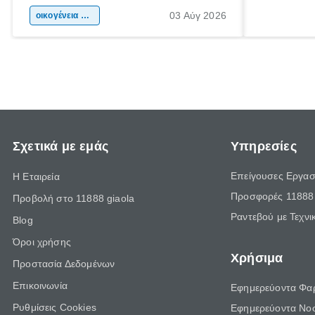
αφορμή για ταξίδια σε κάθε γωνιά της
άνθρωποι κά
03 Αύγ 2026
χώρας. Είτε πρόκειται για λίγες μέρες
οικογένεια & παιδί
πληροφορίες
ξεγνοιασιάς είτε για μια σύντομη εξόρμηση.
καθώς μπορε
επιμένει γι
Σχετικά με εμάς
Υπηρεσίες
Επείγουσες Εργασ
Η Εταιρεία
Προσφορές 11888 
Προβολή στο 11888 giaola
Ραντεβού με Τεχνι
Blog
Όροι χρήσης
Χρήσιμα
Προστασία Δεδομένων
Επικοινωνία
Εφημερεύοντα Φα
Ρυθμίσεις Cookies
Εφημερεύοντα Νο