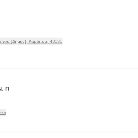
δίτσα [Δήμος], Καρδίτσα, 43131
. Π
ίκη