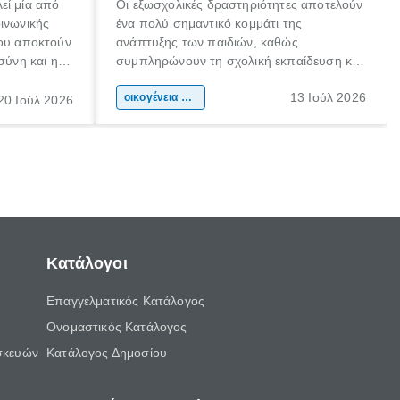
εί μία από
Οι εξωσχολικές δραστηριότητες αποτελούν
οινωνικής
ένα πολύ σημαντικό κομμάτι της
που αποκτούν
ανάπτυξης των παιδιών, καθώς
σύνη και η
συμπληρώνουν τη σχολική εκπαίδευση και
ιδιαίτερα
συμβάλλουν ουσιαστικά στη διαμόρφωση
13 Ιούλ 2026
κάθε
της προσωπικότητας, της κοινωνικότητας
οικογένεια & παιδί
20 Ιούλ 2026
ται από
και των δεξιοτήτων τους. Δεν είναι απλώς
ώσεις.
ένας τρόπος για να περνάει το παιδί τον
ελεύθερο χρόνο του.
Κατάλογοι
Επαγγελματικός Κατάλογος
Ονομαστικός Κατάλογος
σκευών
Κατάλογος Δημοσίου