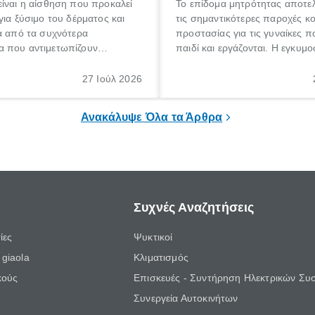
ίναι η αίσθηση που προκαλεί
Το επίδομα μητρότητας αποτελ
για ξύσιμο του δέρματος και
τις σημαντικότερες παροχές κ
α από τα συχνότερα
προστασίας για τις γυναίκες 
 που αντιμετωπίζουν
παιδί και εργάζονται. Η εγκυμο
θε ηλικίας. Πολλοί αναζητούν
γέννηση ενός παιδιού είναι μια 
 για το «κνησμός τι είναι»,
σημαντική περίοδος στη ζωή 
27 Ιούλ 2026
ί να εμφανιστεί ξαφνικά ή να
οικογένειας, η οποία συνοδεύε
α μεγάλο χρονικό διάστημα.
αυξημένες ανάγκες και υποχρε
Ανακάλυψε Όλα τα Άρθρα
Συχνές Αναζητήσεις
ίες
Ψυκτικοί
giaola
Κλιματισμός
κούς
Επισκευές - Συντήρηση Ηλεκτρικών Συ
Συνεργεία Αυτοκινήτων