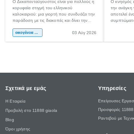
Ο Δεκαπενταύγουστος είναι για πολλούς η
Ο κνησμός ε
κορυφαία στιγμή του ελληνικού
την ανάγκη 
καλοκαιριού: μια γιορτή που συνδυάζει την
αποτελεί έν
παράδοση με τις διακοπές και δίνει την
συμπτώματα
αφορμή για ταξίδια σε κάθε γωνιά της
άνθρωποι κά
03 Αύγ 2026
χώρας. Είτε πρόκειται για λίγες μέρες
οικογένεια & παιδί
πληροφορίες
ξεγνοιασιάς είτε για μια σύντομη εξόρμηση.
καθώς μπορε
επιμένει γι
Σχετικά με εμάς
Υπηρεσίες
Επείγουσες Εργασ
Η Εταιρεία
Προσφορές 11888 
Προβολή στο 11888 giaola
Ραντεβού με Τεχνι
Blog
Όροι χρήσης