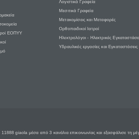
Λογιστικά Γραφεία
Μεσιτικά Γραφεία
ρμακεία
Μετακομίσεις και Μεταφορές
σοκομεία
Ορθοπαιδικοί Ιατροί
τροί ΕΟΠΥΥ
Ηλεκτρολόγοι - Ηλεκτρικές Εγκαταστάσε
κοί
Υδραυλικές εργασίες και Εγκαταστάσεις
θμό
11888 giaola μέσα από 3 κανάλια επικοινωνίας και εξασφάλισε τη μ