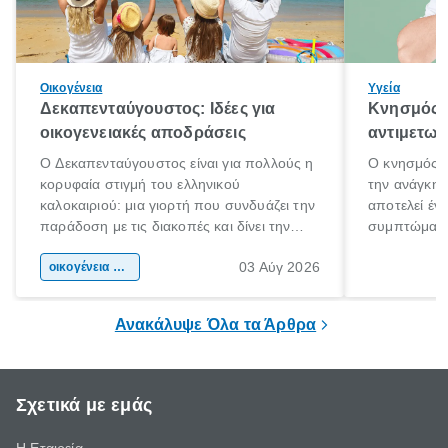
Οικογένεια
Υγεία
Δεκαπενταύγουστος: Ιδέες για
Κνησμός: 
οικογενειακές αποδράσεις
αντιμετωπ
Ο Δεκαπενταύγουστος είναι για πολλούς η
Ο κνησμός ε
κορυφαία στιγμή του ελληνικού
την ανάγκη 
καλοκαιριού: μια γιορτή που συνδυάζει την
αποτελεί έν
παράδοση με τις διακοπές και δίνει την
συμπτώματα
αφορμή για ταξίδια σε κάθε γωνιά της
άνθρωποι κά
03 Αύγ 2026
χώρας. Είτε πρόκειται για λίγες μέρες
οικογένεια & παιδί
πληροφορίες 
ξεγνοιασιάς είτε για μια σύντομη εξόρμηση.
καθώς μπορε
επιμένει για
Ανακάλυψε Όλα τα Άρθρα
Σχετικά με εμάς