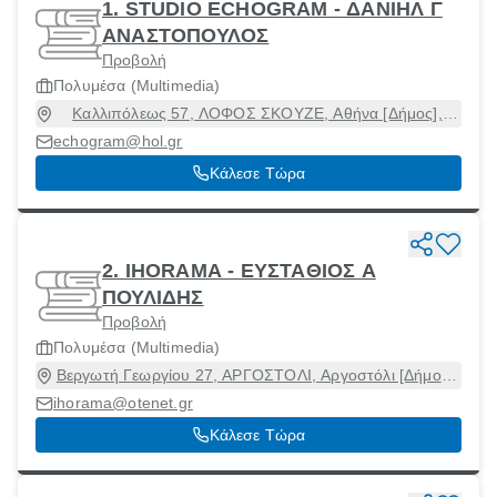
1. STUDIO ECHOGRAM - ΔΑΝΙΗΛ Γ
ΑΝΑΣΤΟΠΟΥΛΟΣ
Προβολή
Πολυμέσα (Multimedia)
Καλλιπόλεως 57, ΛΟΦΟΣ ΣΚΟΥΖΕ, Αθήνα [Δήμος],
Αττική, 10444
echogram@hol.gr
Κάλεσε Τώρα
2. IHORAMA - ΕΥΣΤΑΘΙΟΣ Α
ΠΟΥΛΙΔΗΣ
Προβολή
Πολυμέσα (Multimedia)
Βεργωτή Γεωργίου 27, ΑΡΓΟΣΤΟΛΙ, Αργοστόλι [Δήμος],
Κεφαλληνία, 28100
ihorama@otenet.gr
Κάλεσε Τώρα