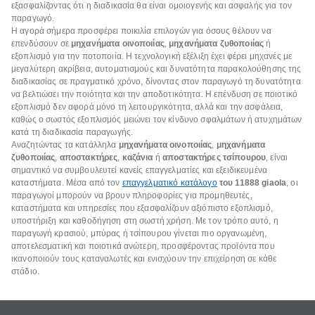
εξασφαλίζοντας ότι η διαδικασία θα είναι ομοιογενής και ασφαλής για τον
παραγωγό.
Η αγορά σήμερα προσφέρει ποικιλία επιλογών για όσους θέλουν να
επενδύσουν σε
μηχανήματα οινοποιίας
,
μηχανήματα ζυθοποιίας
ή
εξοπλισμό για την ποτοποιία. Η τεχνολογική εξέλιξη έχει φέρει μηχανές με
μεγαλύτερη ακρίβεια, αυτοματισμούς και δυνατότητα παρακολούθησης της
διαδικασίας σε πραγματικό χρόνο, δίνοντας στον παραγωγό τη δυνατότητα
να βελτιώσει την ποιότητα και την αποδοτικότητα. Η επένδυση σε ποιοτικό
εξοπλισμό δεν αφορά μόνο τη λειτουργικότητα, αλλά και την ασφάλεια,
καθώς ο σωστός εξοπλισμός μειώνει τον κίνδυνο σφαλμάτων ή ατυχημάτων
κατά τη διαδικασία παραγωγής.
Αναζητώντας τα κατάλληλα
μηχανήματα οινοποιίας
,
μηχανήματα
ζυθοποιίας
,
αποστακτήρες
,
καζάνια
ή
αποστακτήρες τσίπουρου
, είναι
σημαντικό να συμβουλευτεί κανείς επαγγελματίες και εξειδικευμένα
καταστήματα. Μέσα από τον
επαγγελματικό κατάλογο
του 11888 giaola
, οι
παραγωγοί μπορούν να βρουν πληροφορίες για προμηθευτές,
καταστήματα και υπηρεσίες που εξασφαλίζουν αξιόπιστο εξοπλισμό,
υποστήριξη και καθοδήγηση στη σωστή χρήση. Με τον τρόπο αυτό, η
παραγωγή κρασιού, μπύρας ή τσίπουρου γίνεται πιο οργανωμένη,
αποτελεσματική και ποιοτικά ανώτερη, προσφέροντας προϊόντα που
ικανοποιούν τους καταναλωτές και ενισχύουν την επιχείρηση σε κάθε
στάδιο.