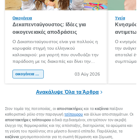
Οικογένεια
Υγεία
Δεκαπενταύγουστος: Ιδέες για
Κνησμός: 
οικογενειακές αποδράσεις
αντιμετωπ
Ο Δεκαπενταύγουστος είναι για πολλούς η
Ο κνησμός ε
κορυφαία στιγμή του ελληνικού
την ανάγκη 
καλοκαιριού: μια γιορτή που συνδυάζει την
αποτελεί έν
παράδοση με τις διακοπές και δίνει την
συμπτώματα
αφορμή για ταξίδια σε κάθε γωνιά της
άνθρωποι κά
03 Αύγ 2026
χώρας. Είτε πρόκειται για λίγες μέρες
οικογένεια & παιδί
πληροφορίες 
ξεγνοιασιάς είτε για μια σύντομη εξόρμηση.
καθώς μπορε
επιμένει για
Ανακάλυψε Όλα τα Άρθρα
Στον τομέα της ποτοποιίας, οι
αποστακτήρες
και τα
καζάνια
παίζουν
καθοριστικό ρόλο στην παραγωγή
τσίπουρου
και άλλων αποσταγμάτων. Οι
αποστακτήρες τσίπουρου
ειδικά σχεδιασμένοι, επιτρέπουν τον ακριβή
έλεγχο της θερμοκρασίας και της απόσταξης, διατηρώντας τα αρώματα και
τη γεύση του προϊόντος στο μέγιστο δυνατό επίπεδο. Παράλληλα, τα
καζάνια
χρησιμοποιούνται για τη σωστή θέρμανση και ζύμωση,