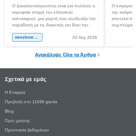
Ο Δεκαπενταύγουστος είναι για πολλούς η
Ο κνησμός ε
κορυφαία στιγμή του ελληνικού
την ανάγκη 
καλοκαιριού: μια γιορτή που συνδυάζει την
αποτελεί έν
παράδοση με τις διακοπές και δίνει την
συμπτώματα
αφορμή για ταξίδια σε κάθε γωνιά της
άνθρωποι κά
03 Αύγ 2026
χώρας. Είτε πρόκειται για λίγες μέρες
οικογένεια & παιδί
πληροφορίες 
ξεγνοιασιάς είτε για μια σύντομη εξόρμηση.
καθώς μπορε
επιμένει για
Ανακάλυψε Όλα τα Άρθρα
Σχετικά με εμάς
Η Εταιρεία
Προβολή στο 11888 giaola
Blog
Όροι χρήσης
Προστασία Δεδομένων