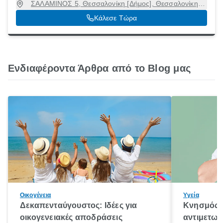
ΣΑΛΑΜΙΝΟΣ 5, Θεσσαλονίκη [Δήμος], Θεσσαλονίκη,
54626
Κάλεσε Τώρα
Ενδιαφέροντα Άρθρα από το Blog μας
Οικογένεια
Υγεία
Δεκαπενταύγουστος: Ιδέες για
Κνησμός: 
οικογενειακές αποδράσεις
αντιμετωπ