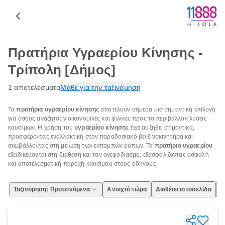
Πρατήρια Υγραερίου Κίνησης -
Τρίπολη [Δήμος]
1 αποτελέσματα
Μάθε για την ταξινόμηση
Τα
πρατήρια υγραερίου κίνησης
αποτελούν σήμερα μια σημαντική επιλογή
για όσους αναζητούν οικονομικές και φιλικές προς το περιβάλλον λύσεις
καυσίμων. Η χρήση του
υγραερίου κίνησης
έχει αυξηθεί σημαντικά,
προσφέροντας εναλλακτική στον παραδοσιακό βενζινοκινητήρα και
συμβάλλοντας στη μείωση των εκπομπών ρύπων. Τα
πρατήρια υγραερίου
εξειδικεύονται στη διάθεση και τον ανεφοδιασμό, εξασφαλίζοντας ασφαλή
και αποτελεσματική παροχή καυσίμου στους οδηγούς.
Ταξινόμηση: Προτεινόμενα
Ανοιχτό τώρα
Διαθέτει ιστοσελίδα
Ε