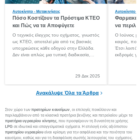
Αυτοκίνητο - Μετακινήσεις
Αυτοκίνητο - 
Πόσο Κοστίζουν τα Πρόστιμα ΚΤΕΟ
Φαρμακείο
και Πώς να τα Αποφύγετε
να περιλα
Ο τεχνικός έλεγχος του οχήματος, γνωστός
Ο Ιούνιος μ
ως ΚΤΕΟ, αποτελεί μία από τις βασικές
καιρός, που 
υποχρεώσεις κάθε οδηγού στην Ελλάδα.
Έτσι λοιπόν
Δεν είναι απλώς μια τυπική διαδικασία,
εκδρομές για
αλλά ένα ουσιαστικό μέτρο για την
ρυθμούς θα 
ασφάλεια των επιβατών, των άλλων
πηγαίνουμε 
οδηγών και του περιβάλλοντος. Ωστόσο,
29 Δεκ 2025
πολλοί ιδιοκτήτες οχημάτων αμελούν την
προθεσμία του ελέγχου.
Ανακάλυψε Όλα τα Άρθρα
Στον χώρο των
πρατηρίων καυσίμων
, οι επιλογές ποικίλλουν και
περιλαμβάνουν από τα κλασικά πρατήρια βενζίνης και πετρελαίου μέχρι τα
πρατήρια υγραερίου κίνησης
, που προσφέρουν τη δυνατότητα χρήσης
LPG
σε ιδιωτικά και επαγγελματικά οχήματα. Η επιλογή ενός αξιόπιστου
πρατηρίου υγραερίου
είναι κρίσιμη για την ασφάλεια και την ποιότητα του
καυσίμου, καθώς και για τη διασφάλιση σωστής λειτουργίας του οχήματος.