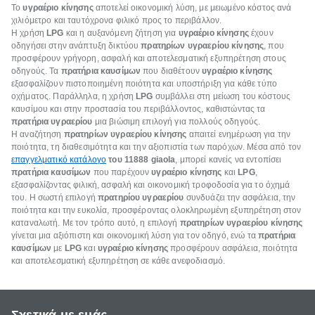
Το
υγραέριο κίνησης
αποτελεί οικονομική λύση, με μειωμένο κόστος ανά
χιλιόμετρο και ταυτόχρονα φιλικό προς το περιβάλλον.
Η χρήση
LPG
και η αυξανόμενη ζήτηση για
υγραέριο κίνησης
έχουν
οδηγήσει στην ανάπτυξη δικτύου
πρατηρίων υγραερίου κίνησης
, που
προσφέρουν γρήγορη, ασφαλή και αποτελεσματική εξυπηρέτηση στους
οδηγούς. Τα
πρατήρια καυσίμων
που διαθέτουν
υγραέριο κίνησης
εξασφαλίζουν πιστοποιημένη ποιότητα και υποστήριξη για κάθε τύπο
οχήματος. Παράλληλα, η χρήση
LPG
συμβάλλει στη μείωση του κόστους
καυσίμου και στην προστασία του περιβάλλοντος, καθιστώντας τα
πρατήρια υγραερίου
μια βιώσιμη επιλογή για πολλούς οδηγούς.
Η αναζήτηση
πρατηρίων υγραερίου κίνησης
απαιτεί ενημέρωση για την
ποιότητα, τη διαθεσιμότητα και την αξιοπιστία των παρόχων. Μέσα από τον
επαγγελματικό κατάλογο
του 11888 giaola
, μπορεί κανείς να εντοπίσει
πρατήρια καυσίμων
που παρέχουν
υγραέριο κίνησης
και
LPG
,
εξασφαλίζοντας φιλική, ασφαλή και οικονομική τροφοδοσία για το όχημά
του. Η σωστή επιλογή
πρατηρίου υγραερίου
συνδυάζει την ασφάλεια, την
ποιότητα και την ευκολία, προσφέροντας ολοκληρωμένη εξυπηρέτηση στον
καταναλωτή. Με τον τρόπο αυτό, η επιλογή
πρατηρίων υγραερίου κίνησης
γίνεται μια αξιόπιστη και οικονομική λύση για τον οδηγό, ενώ τα
πρατήρια
καυσίμων
με
LPG
και
υγραέριο κίνησης
προσφέρουν ασφάλεια, ποιότητα
και αποτελεσματική εξυπηρέτηση σε κάθε ανεφοδιασμό.