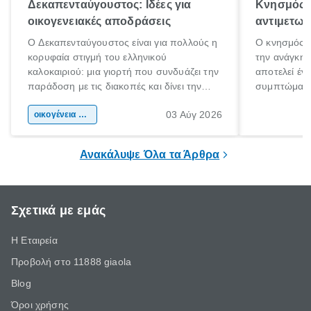
Δεκαπενταύγουστος: Ιδέες για
Κνησμός: 
οικογενειακές αποδράσεις
αντιμετωπ
Ο Δεκαπενταύγουστος είναι για πολλούς η
Ο κνησμός ε
κορυφαία στιγμή του ελληνικού
την ανάγκη 
καλοκαιριού: μια γιορτή που συνδυάζει την
αποτελεί έν
παράδοση με τις διακοπές και δίνει την
συμπτώματα
αφορμή για ταξίδια σε κάθε γωνιά της
άνθρωποι κά
03 Αύγ 2026
χώρας. Είτε πρόκειται για λίγες μέρες
οικογένεια & παιδί
πληροφορίες 
ξεγνοιασιάς είτε για μια σύντομη εξόρμηση.
καθώς μπορε
επιμένει για
Ανακάλυψε Όλα τα Άρθρα
Σχετικά με εμάς
Η Εταιρεία
Προβολή στο 11888 giaola
Blog
Όροι χρήσης