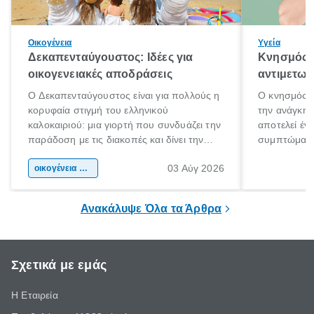
Οικογένεια
Υγεία
Δεκαπενταύγουστος: Ιδέες για
Κνησμός: 
οικογενειακές αποδράσεις
αντιμετωπ
Ο Δεκαπενταύγουστος είναι για πολλούς η
Ο κνησμός ε
κορυφαία στιγμή του ελληνικού
την ανάγκη 
καλοκαιριού: μια γιορτή που συνδυάζει την
αποτελεί έν
παράδοση με τις διακοπές και δίνει την
συμπτώματα
αφορμή για ταξίδια σε κάθε γωνιά της
άνθρωποι κά
03 Αύγ 2026
χώρας. Είτε πρόκειται για λίγες μέρες
οικογένεια & παιδί
πληροφορίες 
ξεγνοιασιάς είτε για μια σύντομη εξόρμηση.
καθώς μπορε
επιμένει για
Ανακάλυψε Όλα τα Άρθρα
Σχετικά με εμάς
Η Εταιρεία