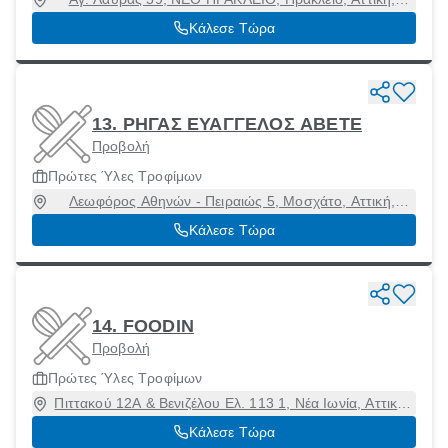
14122
Κάλεσε Τώρα
13. ΡΗΓΑΣ ΕΥΑΓΓΕΛΟΣ ΑΒΕTΕ
Προβολή
Πρώτες Ύλες Τροφίμων
Λεωφόρος Αθηνών - Πειραιώς 5, Μοσχάτο, Αττική,
18346
Κάλεσε Τώρα
14. FOODIN
Προβολή
Πρώτες Ύλες Τροφίμων
Πιττακού 12Α & Βενιζέλου Ελ. 113 1, Νέα Ιωνία, Αττική,
14231
Κάλεσε Τώρα