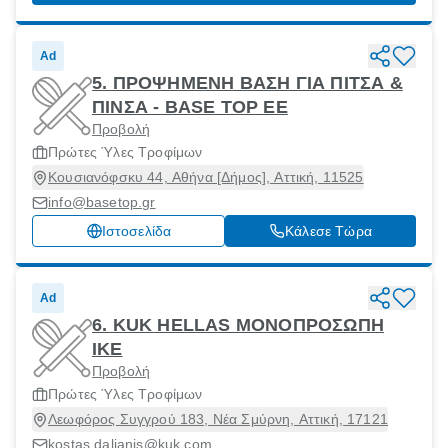
Ad
5. ΠΡΟΨΗΜΕΝΗ ΒΑΣΗ ΓΙΑ ΠΙΤΣΑ &
ΠΙΝΣΑ - BASE TOP ΕΕ
Προβολή
Πρώτες Ύλες Τροφίμων
Κουσιανόφσκυ 44, Αθήνα [Δήμος], Αττική, 11525
info@basetop.gr
Ιστοσελίδα
Κάλεσε Τώρα
Ad
6. KUK HELLAS ΜΟΝΟΠΡΟΣΩΠΗ
ΙΚΕ
Προβολή
Πρώτες Ύλες Τροφίμων
Λεωφόρος Συγγρού 183, Νέα Σμύρνη, Αττική, 17121
kostas.dalianis@kuk.com