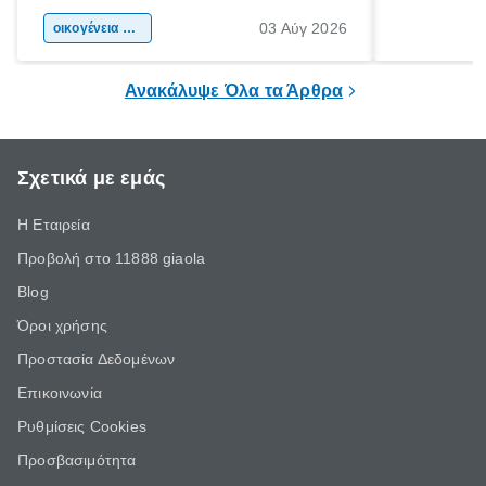
αφορμή για ταξίδια σε κάθε γωνιά της
άνθρωποι κά
03 Αύγ 2026
χώρας. Είτε πρόκειται για λίγες μέρες
οικογένεια & παιδί
πληροφορίες 
ξεγνοιασιάς είτε για μια σύντομη εξόρμηση.
καθώς μπορε
επιμένει για
Ανακάλυψε Όλα τα Άρθρα
Σχετικά με εμάς
Η Εταιρεία
Προβολή στο 11888 giaola
Blog
Όροι χρήσης
Προστασία Δεδομένων
Επικοινωνία
Ρυθμίσεις Cookies
Προσβασιμότητα