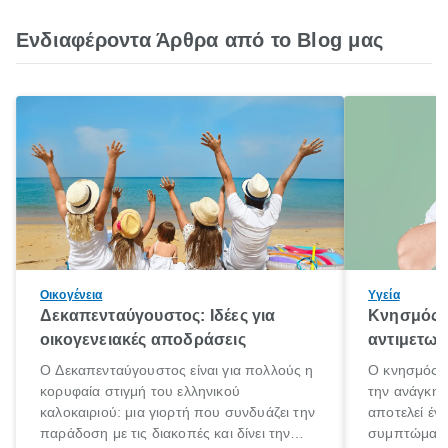
Ενδιαφέροντα Άρθρα από το Blog μας
Οικογένεια
Υγεία
Δεκαπενταύγουστος: Ιδέες για
Κνησμός: 
οικογενειακές αποδράσεις
αντιμετωπ
Ο Δεκαπενταύγουστος είναι για πολλούς η
Ο κνησμός ε
κορυφαία στιγμή του ελληνικού
την ανάγκη 
καλοκαιριού: μια γιορτή που συνδυάζει την
αποτελεί έν
παράδοση με τις διακοπές και δίνει την
συμπτώματα