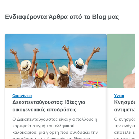
Ενδιαφέροντα Άρθρα από το Blog μας
Οικογένεια
Υγεία
Δεκαπενταύγουστος: Ιδέες για
Κνησμός: 
οικογενειακές αποδράσεις
αντιμετωπ
Ο Δεκαπενταύγουστος είναι για πολλούς η
Ο κνησμός ε
κορυφαία στιγμή του ελληνικού
την ανάγκη 
καλοκαιριού: μια γιορτή που συνδυάζει την
αποτελεί έν
παράδοση με τις διακοπές και δίνει την
συμπτώματα