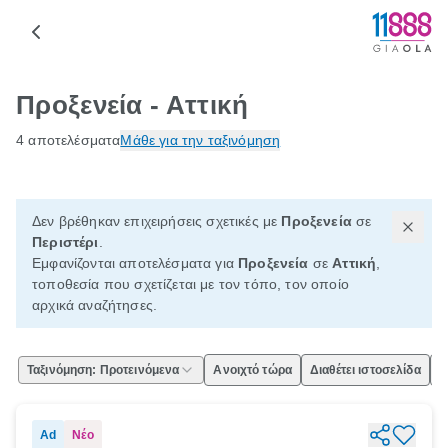
Προξενεία - Αττική
4 αποτελέσματα
Μάθε για την ταξινόμηση
Δεν βρέθηκαν επιχειρήσεις σχετικές με
Προξενεία
σε
Περιστέρι
.
Εμφανίζονται αποτελέσματα για
Προξενεία
σε
Αττική
,
τοποθεσία που σχετίζεται με τον τόπο, τον οποίο
αρχικά αναζήτησες.
Ταξινόμηση: Προτεινόμενα
Ανοιχτό τώρα
Διαθέτει ιστοσελίδα
Ε
Ad
Νέο