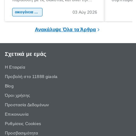
αφορμή για ταξίδια σε κάθε γωνιά της
άνθρωποι κά
03 Αύγ 2026
χώρας. Είτε πρόκειται για λίγες μέρες
οικογένεια & παιδί
πληροφορίες 
ξεγνοιασιάς είτε για μια σύντομη εξόρμηση.
καθώς μπορε
επιμένει για
Ανακάλυψε Όλα τα Άρθρα
Σχετικά με εμάς
Η Εταιρεία
Προβολή στο 11888 giaola
Blog
Όροι χρήσης
Προστασία Δεδομένων
Επικοινωνία
Ρυθμίσεις Cookies
Προσβασιμότητα