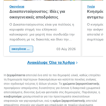
Οικογένεια
Υγεία
Δεκαπενταύγουστος: Ιδέες για
Κνησμός: 
οικογενειακές αποδράσεις
αντιμετωπ
Ο Δεκαπενταύγουστος είναι για πολλούς η
Ο κνησμός ε
κορυφαία στιγμή του ελληνικού
την ανάγκη 
καλοκαιριού: μια γιορτή που συνδυάζει την
αποτελεί έν
παράδοση με τις διακοπές και δίνει την
συμπτώματα
αφορμή για ταξίδια σε κάθε γωνιά της
άνθρωποι κά
03 Αύγ 2026
χώρας. Είτε πρόκειται για λίγες μέρες
οικογένεια & παιδί
πληροφορίες 
ξεγνοιασιάς είτε για μια σύντομη εξόρμηση.
καθώς μπορε
επιμένει για
Ανακάλυψε Όλα τα Άρθρα
Η
ζαχαρόπαστα
αποτελεί ένα από τα πιο δημοφιλή υλικά, καθώς επιτρέπει
τη δημιουργία περίτεχνων διακοσμήσεων και καλύπτει ποικίλες ανάγκες
στον σχεδιασμό τούρτας ή άλλων γλυκών. Τα
χρώματα ζαχαροπλαστικής
προσφέρουν απεριόριστες δυνατότητες για έντονα ή διακριτικά χρωματικά
αποτελέσματα, δίνοντας ζωή και φαντασία στις δημιουργίες. Παράλληλα, η
κουβερτούρα
χρησιμοποιείται για την προετοιμασία σοκολατένιων
επιφανειών και γαρνιρισμάτων, ενώ η
κρέμα ζαχαροπλαστικής
αποτελεί
απαραίτητο στοιχείο για γέμιση και επικάλυψη σε ποικίλα γλυκίσματα,