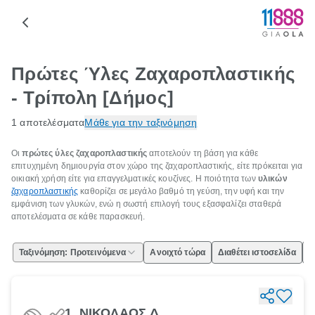
Πρώτες Ύλες Ζαχαροπλαστικής
- Τρίπολη [Δήμος]
1 αποτελέσματα
Μάθε για την ταξινόμηση
Οι
πρώτες ύλες ζαχαροπλαστικής
αποτελούν τη βάση για κάθε
επιτυχημένη δημιουργία στον χώρο της ζαχαροπλαστικής, είτε πρόκειται για
οικιακή χρήση είτε για επαγγελματικές κουζίνες. Η ποιότητα των
υλικών
ζαχαροπλαστικής
καθορίζει σε μεγάλο βαθμό τη γεύση, την υφή και την
εμφάνιση των γλυκών, ενώ η σωστή επιλογή τους εξασφαλίζει σταθερά
αποτελέσματα σε κάθε παρασκευή.
Ταξινόμηση: Προτεινόμενα
Ανοιχτό τώρα
Διαθέτει ιστοσελίδα
Ε
1. ΝΙΚΟΛΑΟΣ Δ