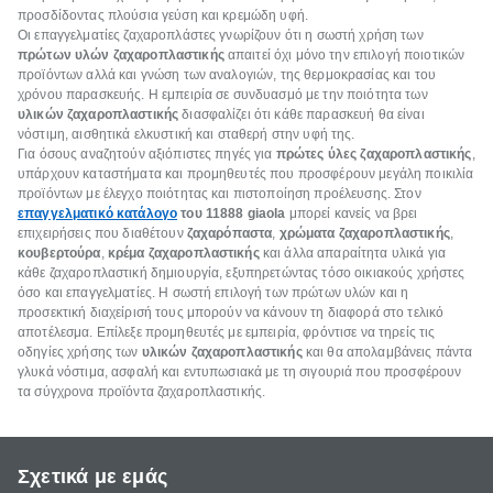
προσδίδοντας πλούσια γεύση και κρεμώδη υφή.
Οι επαγγελματίες ζαχαροπλάστες γνωρίζουν ότι η σωστή χρήση των
πρώτων υλών ζαχαροπλαστικής
απαιτεί όχι μόνο την επιλογή ποιοτικών
προϊόντων αλλά και γνώση των αναλογιών, της θερμοκρασίας και του
χρόνου παρασκευής. Η εμπειρία σε συνδυασμό με την ποιότητα των
υλικών ζαχαροπλαστικής
διασφαλίζει ότι κάθε παρασκευή θα είναι
νόστιμη, αισθητικά ελκυστική και σταθερή στην υφή της.
Για όσους αναζητούν αξιόπιστες πηγές για
πρώτες ύλες ζαχαροπλαστικής
,
υπάρχουν καταστήματα και προμηθευτές που προσφέρουν μεγάλη ποικιλία
προϊόντων με έλεγχο ποιότητας και πιστοποίηση προέλευσης. Στον
επαγγελματικό κατάλογο
του 11888 giaola
μπορεί κανείς να βρει
επιχειρήσεις που διαθέτουν
ζαχαρόπαστα
,
χρώματα ζαχαροπλαστικής
,
κουβερτούρα
,
κρέμα ζαχαροπλαστικής
και άλλα απαραίτητα υλικά για
κάθε ζαχαροπλαστική δημιουργία, εξυπηρετώντας τόσο οικιακούς χρήστες
όσο και επαγγελματίες. Η σωστή επιλογή των πρώτων υλών και η
προσεκτική διαχείρισή τους μπορούν να κάνουν τη διαφορά στο τελικό
αποτέλεσμα. Επίλεξε προμηθευτές με εμπειρία, φρόντισε να τηρείς τις
οδηγίες χρήσης των
υλικών ζαχαροπλαστικής
και θα απολαμβάνεις πάντα
γλυκά νόστιμα, ασφαλή και εντυπωσιακά με τη σιγουριά που προσφέρουν
τα σύγχρονα προϊόντα ζαχαροπλαστικής.
Σχετικά με εμάς