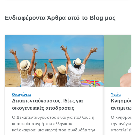
Ενδιαφέροντα Άρθρα από το Blog μας
Οικογένεια
Υγεία
Δεκαπενταύγουστος: Ιδέες για
Κνησμός: 
οικογενειακές αποδράσεις
αντιμετωπ
Ο Δεκαπενταύγουστος είναι για πολλούς η
Ο κνησμός ε
κορυφαία στιγμή του ελληνικού
την ανάγκη 
καλοκαιριού: μια γιορτή που συνδυάζει την
αποτελεί έν