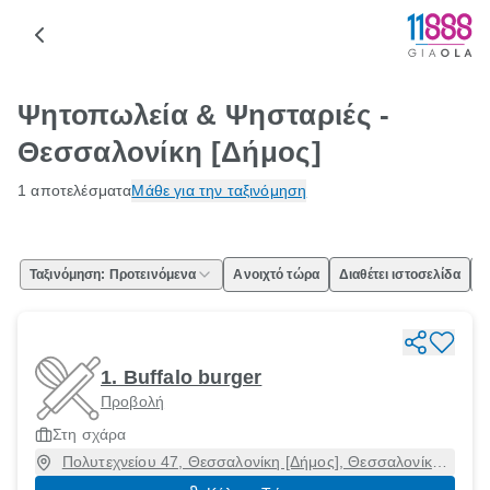
Ψητοπωλεία & Ψησταριές -
Θεσσαλονίκη [Δήμος]
1 αποτελέσματα
Μάθε για την ταξινόμηση
Ταξινόμηση: Προτεινόμενα
Ανοιχτό τώρα
Διαθέτει ιστοσελίδα
Ε
1. Buffalo burger
Προβολή
Στη σχάρα
Πολυτεχνείου 47, Θεσσαλονίκη [Δήμος], Θεσσαλονίκη,
54625