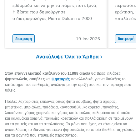
εβδομάδα και να μην τα πάρεις ποτέ ξανά;
περισσότερε
Η δίαιτα που δημιούργησε
ερώτηση, η 
ο διατροφολόγος Pierre Dukan το 2000
«πολύ εύκο
μπορεί να δώσει τέτοιες υποσχέσεις.
τρώω κρέας
Χαμηλές σε λιπαρά πηγές πρωτεϊνών,
ελάχιστοι εί
δημητριακά ολικής άλεσης, άφθονο νερό,
ακόμα λιγότε
19 Ιαν 2026
διατροφή
διατροφή
και ένας ημερήσιος περίπατος 20 λεπτών
γιατί θα πρ
είναι τα κλειδιά της.
τρώνε κρέας
Ανακάλυψε Όλα τα Άρθρα
Στον επαγγελματικό κατάλογο του 11888 giaola
θα βρεις χιλιάδες
ψητοπωλεία, σούβλες
και
ψησταριές
πανελλαδικά, για να διαλέξεις το
κατάστημα που επιθυμείς, ανάλογα με την όρεξή σου και την περιοχή που
θέλεις.
Πολλές λαχταριστές επιλογές όπως ψητά σούβλας, ψητά σχάρας,
μπιφτέκια, μπριζόλες, παϊδάκια, κοντοσούβλι, κοκορέτσι, πανσέτες,
λουκάνικα, γύρος χοιρινός και γύρος κοτόπουλου, καλαμάκια κοτόπουλο
και καλαμάκια χοιρινά, ποικιλίες κρεατικών και πολλά ακόμη σε περιμένουν
να τα γευτείς και να τα απολαύσεις. Το μόνο που έχεις να κάνεις είναι να
ανακαλύψεις το ιδανικό για εσένα ψητοπωλείο, το οποίο διαθέτει τις γεύσεις
και τα φαγητά που επιθυμείς περισσότερο.