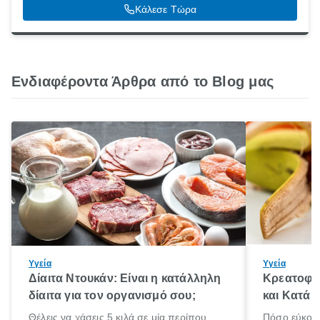
Κάλεσε Τώρα
Ενδιαφέροντα Άρθρα από το Blog μας
Υγεία
Υγεία
Δίαιτα Ντουκάν: Είναι η κατάλληλη
Κρεατοφαγ
δίαιτα για τον οργανισμό σου;
και Κατά 
Θέλεις να χάσεις 5 κιλά σε μία περίπου
Πόσο εύκολα