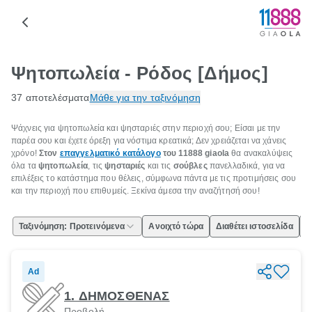
Ψητοπωλεία - Ρόδος [Δήμος]
37 αποτελέσματα
Μάθε για την ταξινόμηση
Ψάχνεις για ψητοπωλεία και ψησταριές στην περιοχή σου; Είσαι με την
παρέα σου και έχετε όρεξη για νόστιμα κρεατικά; Δεν χρειάζεται να χάνεις
χρόνο!
Στον
επαγγελματικό κατάλογο
του 11888 giaola
θα ανακαλύψεις
όλα τα
ψητοπωλεία
, τις
ψησταριές
και τις
σούβλες
πανελλαδικά, για να
επιλέξεις το κατάστημα που θέλεις, σύμφωνα πάντα με τις προτιμήσεις σου
και την περιοχή που επιθυμείς. Ξεκίνα άμεσα την αναζήτησή σου!
Ταξινόμηση: Προτεινόμενα
Ανοιχτό τώρα
Διαθέτει ιστοσελίδα
Ε
Ad
1. ΔΗΜΟΣΘΕΝΑΣ
Προβολή