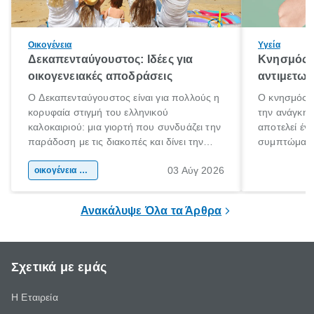
Οικογένεια
Υγεία
Δεκαπενταύγουστος: Ιδέες για
Κνησμός: 
οικογενειακές αποδράσεις
αντιμετωπ
Ο Δεκαπενταύγουστος είναι για πολλούς η
Ο κνησμός ε
κορυφαία στιγμή του ελληνικού
την ανάγκη 
καλοκαιριού: μια γιορτή που συνδυάζει την
αποτελεί έν
παράδοση με τις διακοπές και δίνει την
συμπτώματα
αφορμή για ταξίδια σε κάθε γωνιά της
άνθρωποι κά
03 Αύγ 2026
χώρας. Είτε πρόκειται για λίγες μέρες
οικογένεια & παιδί
πληροφορίες 
ξεγνοιασιάς είτε για μια σύντομη εξόρμηση.
καθώς μπορε
επιμένει για
Ανακάλυψε Όλα τα Άρθρα
Σχετικά με εμάς
Η Εταιρεία