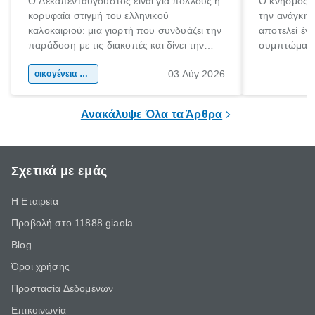
Ο Δεκαπενταύγουστος είναι για πολλούς η
Ο κνησμός ε
κορυφαία στιγμή του ελληνικού
την ανάγκη 
καλοκαιριού: μια γιορτή που συνδυάζει την
αποτελεί έν
παράδοση με τις διακοπές και δίνει την
συμπτώματα
αφορμή για ταξίδια σε κάθε γωνιά της
άνθρωποι κά
03 Αύγ 2026
χώρας. Είτε πρόκειται για λίγες μέρες
οικογένεια & παιδί
πληροφορίες 
ξεγνοιασιάς είτε για μια σύντομη εξόρμηση.
καθώς μπορε
επιμένει για
Ανακάλυψε Όλα τα Άρθρα
Σχετικά με εμάς
Η Εταιρεία
Προβολή στο 11888 giaola
Blog
Όροι χρήσης
Προστασία Δεδομένων
Επικοινωνία