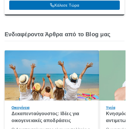
54627
Κάλεσε Τώρα
Ενδιαφέροντα Άρθρα από το Blog μας
Οικογένεια
Υγεία
Δεκαπενταύγουστος: Ιδέες για
Κνησμός: 
οικογενειακές αποδράσεις
αντιμετωπ