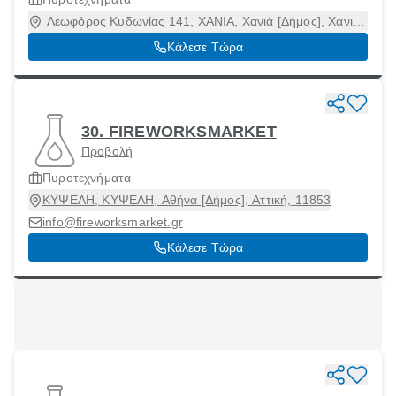
Λεωφόρος Κυδωνίας 141, ΧΑΝΙΑ, Χανιά [Δήμος], Χανιά,
73100
Κάλεσε Τώρα
30. FIREWORKSMARKET
Προβολή
Πυροτεχνήματα
ΚΥΨΕΛΗ, ΚΥΨΕΛΗ, Αθήνα [Δήμος], Αττική, 11853
info@fireworksmarket.gr
Κάλεσε Τώρα