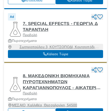
Ιστοσελίδα
Κάλεσε Τώρα
Ad
7. SPECIAL EFFECTS - ΓΕΩΡΓΙΑ Δ
ΤΑΡΑΝΤΙΛΗ
Προβολή
Πυροτεχνήματα
Σωτηροπούλου 3, ΚΟΥΤΣΟΠΟΔΙ, Κουτσοπόδι,
Αργολίδα, 21200
Κάλεσε Τώρα
8. ΜΑΚΕΔΟΝΙΚΗ ΒΙΟΜΗΧΑΝΙΑ
ΠΥΡΟΤΕΧΝΗΜΑΤΩΝ
ΚΑΡΑΓΙΑΝΝΟΠΟΥΛΟΣ - ΑΙΚΑΤΕΡΙΝΗ
Προβολή
Π ΠΑΝΤΕΛΙΔΟΥ
Πυροτεχνήματα
ΜΕΣΑΙΟ, Καλλιθέα, Θεσσαλονίκη, 54500