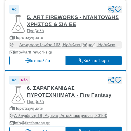
Ad
5. ART FIREWORKS - ΝΤΑΝΤΟΥΔΗΣ
ΧΡΗΣΤΟΣ & ΣΙΑ ΕΕ
Προβολή
Πυροτεχνήματα
Λεωφόρος Ιωνίας 163, Ηράκλειο [Δήμος], Ηράκλειο,
71306
info@artfireworks.gr
Ιστοσελίδα
Κάλεσε Τώρα
Ad
Νέο
6. ΣΑΡΑΓΚΑΝΙΔΑΣ
ΠΥΡΟΤΕΧΝΗΜΑΤΑ - Fire Fantasy
Προβολή
Πυροτεχνήματα
Δεληγιώργη 19, Αγρίνιο, Αιτωλοακαρνανία, 30100
info@firefantasy.gr