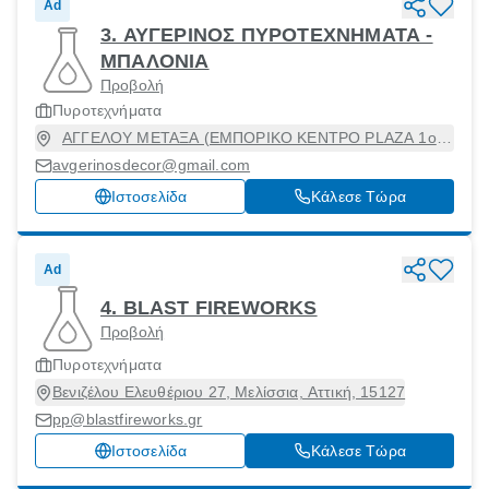
Ad
3. ΑΥΓΕΡΙΝΟΣ ΠΥΡΟΤΕΧΝΗΜΑΤΑ -
ΜΠΑΛOΝΙΑ
Προβολή
Πυροτεχνήματα
ΑΓΓΕΛΟΥ ΜΕΤΑΞΑ (ΕΜΠΟΡΙΚΟ ΚΕΝΤΡΟ PLAZA 1ος
ΟΡΟΦΟΣ) 39, Γλυφάδα, Αττική, 16674
avgerinosdecor@gmail.com
Ιστοσελίδα
Κάλεσε Τώρα
Ad
4. BLAST FIREWORKS
Προβολή
Πυροτεχνήματα
Βενιζέλου Ελευθέριου 27, Μελίσσια, Αττική, 15127
pp@blastfireworks.gr
Ιστοσελίδα
Κάλεσε Τώρα