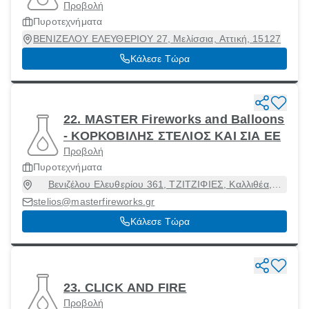
Προβολή
Πυροτεχνήματα
ΒΕΝΙΖΕΛΟΥ ΕΛΕΥΘΕΡΙΟΥ 27, Μελίσσια, Αττική, 15127
Κάλεσε Τώρα
22. MASTER Fireworks and Balloons
- ΚΟΡΚΟΒΙΛΗΣ ΣΤΕΛΙΟΣ ΚΑΙ ΣΙΑ ΕΕ
Προβολή
Πυροτεχνήματα
Βενιζέλου Ελευθερίου 361, ΤΖΙΤΖΙΦΙΕΣ, Καλλιθέα,
Αττική, 17674
stelios@masterfireworks.gr
Κάλεσε Τώρα
23. CLICK AND FIRE
Προβολή