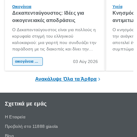
Οικογένεια
Υγεία
Δεκαπενταύγουστος: Ιδέες για
Κνησμός: 
οικογενειακές αποδράσεις
αντιμετωπ
Ο Δεκαπενταύγουστος είναι για πολλούς η
Ο κνησμός ε
κορυφαία στιγμή του ελληνικού
την ανάγκη 
καλοκαιριού: μια γιορτή που συνδυάζει την
αποτελεί έν
παράδοση με τις διακοπές και δίνει την
συμπτώματα
αφορμή για ταξίδια σε κάθε γωνιά της
άνθρωποι κά
03 Αύγ 2026
χώρας. Είτε πρόκειται για λίγες μέρες
οικογένεια & παιδί
πληροφορίες 
ξεγνοιασιάς είτε για μια σύντομη εξόρμηση.
καθώς μπορε
επιμένει για
Ανακάλυψε Όλα τα Άρθρα
Σχετικά με εμάς
Η Εταιρεία
Προβολή στο 11888 giaola
Blog