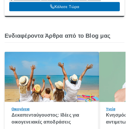
Κάλεσε Τώρα
Ενδιαφέροντα Άρθρα από το Blog μας
Οικογένεια
Υγεία
Δεκαπενταύγουστος: Ιδέες για
Κνησμός: 
οικογενειακές αποδράσεις
αντιμετωπ