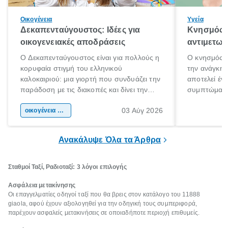
Οικογένεια
Υγεία
Δεκαπενταύγουστος: Ιδέες για
Κνησμός: 
οικογενειακές αποδράσεις
αντιμετωπ
Ο Δεκαπενταύγουστος είναι για πολλούς η
Ο κνησμός ε
κορυφαία στιγμή του ελληνικού
την ανάγκη 
καλοκαιριού: μια γιορτή που συνδυάζει την
αποτελεί έν
παράδοση με τις διακοπές και δίνει την
συμπτώματα
αφορμή για ταξίδια σε κάθε γωνιά της
άνθρωποι κά
03 Αύγ 2026
χώρας. Είτε πρόκειται για λίγες μέρες
οικογένεια & παιδί
πληροφορίες 
ξεγνοιασιάς είτε για μια σύντομη εξόρμηση.
καθώς μπορε
επιμένει για
Ανακάλυψε Όλα τα Άρθρα
Σταθμοί Ταξί, Ραδιοταξί: 3 λόγοι επιλογής
Ασφάλεια μετακίνησης
Οι επαγγελματίες οδηγοί ταξί που θα βρεις στον κατάλογο του 11888
giaola, αφού έχουν αξιολογηθεί για την οδηγική τους συμπεριφορά,
παρέχουν ασφαλείς μετακινήσεις σε οποιαδήποτε περιοχή επιθυμείς.