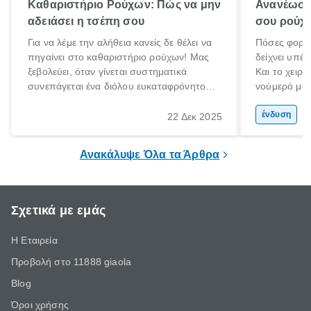
Καθαριστήριο Ρούχων: Πώς να μην
Ανανέωση
αδειάσει η τσέπη σου
σου ρούχα
Για να λέμε την αλήθεια κανείς δε θέλει να
Πόσες φορές
πηγαίνει στο καθαριστήριο ρούχων! Μας
δείχνει υπέρ
ξεβολεύει, όταν γίνεται συστηματικά
Και το χειρό
συνεπάγεται ένα διόλου ευκαταφρόνητο
νούμερό μας
κόστος, ενώ όταν το αποφεύγουμε
μετανιώσει 
δυστυχώς τα αποτελέσματα στα ρούχα ή
που φορούσ
ένδυση
22 Δεκ 2025
τα πανωφόρια μας είναι καταστροφικά.
μόδα»;
Έχεις βάλει ποτέ πουπουλένιο μπουφάν
Ανακάλυψε Όλα τα Άρθρα
στο πλυντήριο; Μην το κάνεις!
Σχετικά με εμάς
Η Εταιρεία
Προβολή στο 11888 giaola
Blog
Όροι χρήσης