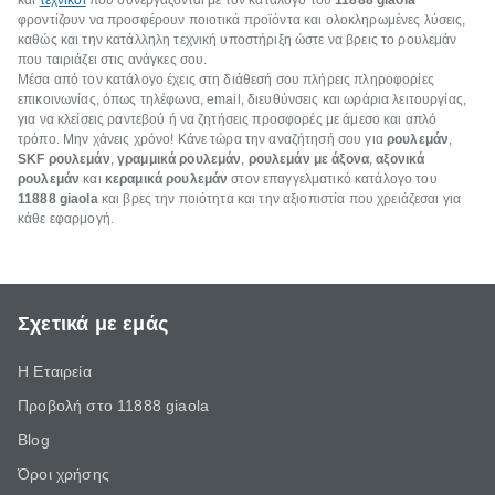
και
τεχνικοί
που συνεργάζονται με τον κατάλογο του
11888 giaola
φροντίζουν να προσφέρουν ποιοτικά προϊόντα και ολοκληρωμένες λύσεις,
καθώς και την κατάλληλη τεχνική υποστήριξη ώστε να βρεις το ρουλεμάν
που ταιριάζει στις ανάγκες σου.
Μέσα από τον κατάλογο έχεις στη διάθεσή σου πλήρεις πληροφορίες
επικοινωνίας, όπως τηλέφωνα, email, διευθύνσεις και ωράρια λειτουργίας,
για να κλείσεις ραντεβού ή να ζητήσεις προσφορές με άμεσο και απλό
τρόπο. Μην χάνεις χρόνο! Κάνε τώρα την αναζήτησή σου για
ρουλεμάν
,
SKF ρουλεμάν
,
γραμμικά ρουλεμάν
,
ρουλεμάν με άξονα
,
αξονικά
ρουλεμάν
και
κεραμικά ρουλεμάν
στον επαγγελματικό κατάλογο του
11888 giaola
και βρες την ποιότητα και την αξιοπιστία που χρειάζεσαι για
κάθε εφαρμογή.
Σχετικά με εμάς
Η Εταιρεία
Προβολή στο 11888 giaola
Blog
Όροι χρήσης