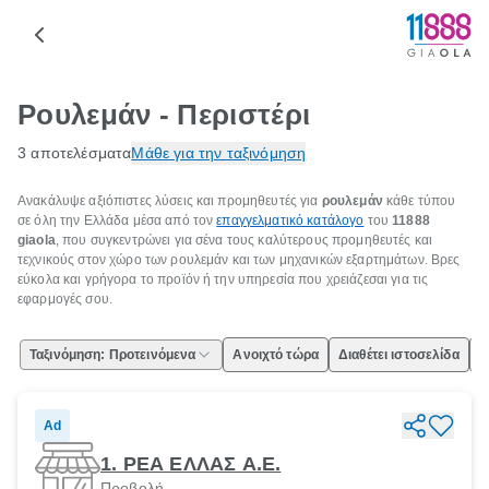
Ρουλεμάν - Περιστέρι
3 αποτελέσματα
Μάθε για την ταξινόμηση
Ανακάλυψε αξιόπιστες λύσεις και προμηθευτές για
ρουλεμάν
κάθε τύπου
σε όλη την Ελλάδα μέσα από τον
επαγγελματικό κατάλογο
του
11888
giaola
, που συγκεντρώνει για σένα τους καλύτερους προμηθευτές και
τεχνικούς στον χώρο των ρουλεμάν και των μηχανικών εξαρτημάτων. Βρες
εύκολα και γρήγορα το προϊόν ή την υπηρεσία που χρειάζεσαι για τις
εφαρμογές σου.
Ταξινόμηση: Προτεινόμενα
Ανοιχτό τώρα
Διαθέτει ιστοσελίδα
Ε
Ad
1. ΡΕΑ ΕΛΛΑΣ Α.Ε.
Προβολή