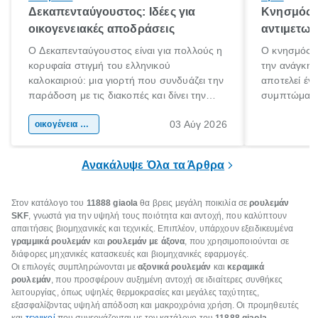
Δεκαπενταύγουστος: Ιδέες για
Κνησμός: 
οικογενειακές αποδράσεις
αντιμετωπ
Ο Δεκαπενταύγουστος είναι για πολλούς η
Ο κνησμός ε
κορυφαία στιγμή του ελληνικού
την ανάγκη 
καλοκαιριού: μια γιορτή που συνδυάζει την
αποτελεί έν
παράδοση με τις διακοπές και δίνει την
συμπτώματα
αφορμή για ταξίδια σε κάθε γωνιά της
άνθρωποι κά
03 Αύγ 2026
χώρας. Είτε πρόκειται για λίγες μέρες
οικογένεια & παιδί
πληροφορίες 
ξεγνοιασιάς είτε για μια σύντομη εξόρμηση.
καθώς μπορε
επιμένει για
Ανακάλυψε Όλα τα Άρθρα
Στον κατάλογο του
11888 giaola
θα βρεις μεγάλη ποικιλία σε
ρουλεμάν
SKF
, γνωστά για την υψηλή τους ποιότητα και αντοχή, που καλύπτουν
απαιτήσεις βιομηχανικές και τεχνικές. Επιπλέον, υπάρχουν εξειδικευμένα
γραμμικά ρουλεμάν
και
ρουλεμάν με άξονα
, που χρησιμοποιούνται σε
διάφορες μηχανικές κατασκευές και βιομηχανικές εφαρμογές.
Οι επιλογές συμπληρώνονται με
αξονικά ρουλεμάν
και
κεραμικά
ρουλεμάν
, που προσφέρουν αυξημένη αντοχή σε ιδιαίτερες συνθήκες
λειτουργίας, όπως υψηλές θερμοκρασίες και μεγάλες ταχύτητες,
εξασφαλίζοντας υψηλή απόδοση και μακροχρόνια χρήση. Οι προμηθευτές