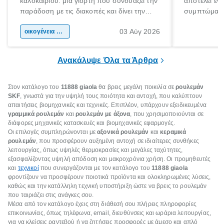
καλοκαιριού: μια γιορτή που συνδυάζει την
αποτελεί έν
παράδοση με τις διακοπές και δίνει την
συμπτώματα
αφορμή για ταξίδια σε κάθε γωνιά της
άνθρωποι κά
03 Αύγ 2026
χώρας. Είτε πρόκειται για λίγες μέρες
οικογένεια & παιδί
πληροφορίες 
ξεγνοιασιάς είτε για μια σύντομη εξόρμηση.
καθώς μπορε
επιμένει για
Ανακάλυψε Όλα τα Άρθρα
Στον κατάλογο του
11888 giaola
θα βρεις μεγάλη ποικιλία σε
ρουλεμάν
SKF
, γνωστά για την υψηλή τους ποιότητα και αντοχή, που καλύπτουν
απαιτήσεις βιομηχανικές και τεχνικές. Επιπλέον, υπάρχουν εξειδικευμένα
γραμμικά ρουλεμάν
και
ρουλεμάν με άξονα
, που χρησιμοποιούνται σε
διάφορες μηχανικές κατασκευές και βιομηχανικές εφαρμογές.
Οι επιλογές συμπληρώνονται με
αξονικά ρουλεμάν
και
κεραμικά
ρουλεμάν
, που προσφέρουν αυξημένη αντοχή σε ιδιαίτερες συνθήκες
λειτουργίας, όπως υψηλές θερμοκρασίες και μεγάλες ταχύτητες,
εξασφαλίζοντας υψηλή απόδοση και μακροχρόνια χρήση. Οι προμηθευτές
και
τεχνικοί
που συνεργάζονται με τον κατάλογο του
11888 giaola
φροντίζουν να προσφέρουν ποιοτικά προϊόντα και ολοκληρωμένες λύσεις,
καθώς και την κατάλληλη τεχνική υποστήριξη ώστε να βρεις το ρουλεμάν
που ταιριάζει στις ανάγκες σου.
Μέσα από τον κατάλογο έχεις στη διάθεσή σου πλήρεις πληροφορίες
επικοινωνίας, όπως τηλέφωνα, email, διευθύνσεις και ωράρια λειτουργίας,
για να κλείσεις ραντεβού ή να ζητήσεις προσφορές με άμεσο και απλό