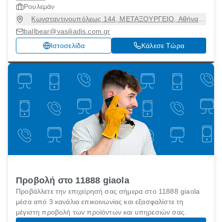
Ρουλεμάν
Κωνσταντινουπόλεως 144, ΜΕΤΑΞΟΥΡΓΕΙΟ, Αθήνα
[Δήμος], Αττική, 10435
ballbear@vasiliadis.com.gr
Ιστοσελίδα
Κάλεσε Τώρα
Προβολή στο 11888 giaola
Προβάλλετε την επιχείρησή σας σήμερα στο 11888 giaola
μέσα από 3 κανάλια επικοινωνίας και εξασφαλίστε τη
μέγιστη προβολή των προϊόντων και υπηρεσιών σας.