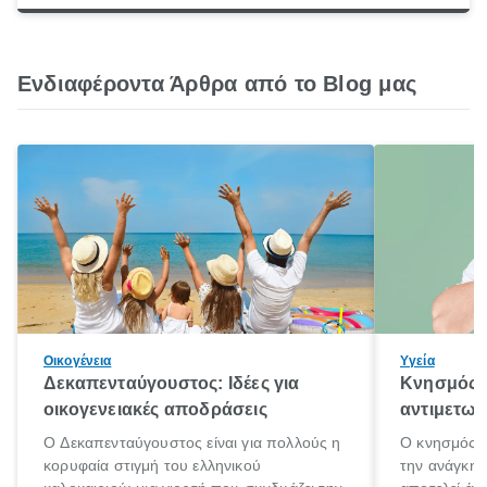
Ενδιαφέροντα Άρθρα από το Blog μας
Οικογένεια
Υγεία
Δεκαπενταύγουστος: Ιδέες για
Κνησμός: 
οικογενειακές αποδράσεις
αντιμετωπ
Ο Δεκαπενταύγουστος είναι για πολλούς η
Ο κνησμός ε
κορυφαία στιγμή του ελληνικού
την ανάγκη 