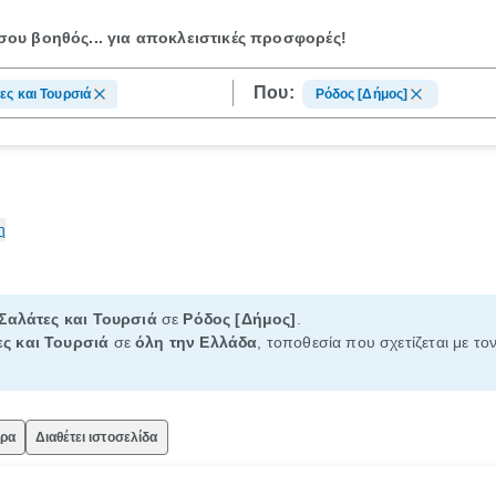
ου βοηθός...
για αποκλειστικές προσφορές!
Που:
ες και Τουρσιά
Ρόδος [Δήμος]
η
Σαλάτες και Τουρσιά
σε
Ρόδος [Δήμος]
.
ες και Τουρσιά
σε
όλη την Ελλάδα
, τοποθεσία που σχετίζεται με το
ώρα
Διαθέτει ιστοσελίδα