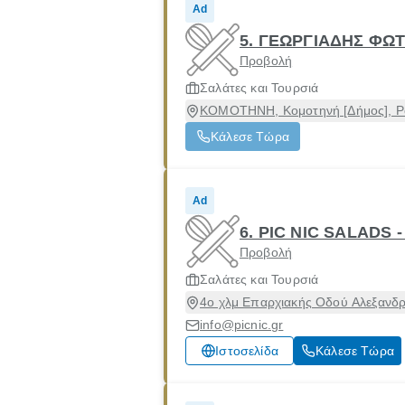
Ad
5. ΓΕΩΡΓΙΑΔΗΣ ΦΩΤ
Προβολή
Σαλάτες και Τουρσιά
ΚΟΜΟΤΗΝΗ, Κομοτηνή [Δήμος], 
Κάλεσε Τώρα
Ad
6. PIC NIC SALADS 
Προβολή
Σαλάτες και Τουρσιά
4ο χλμ Επαρχιακής Οδού Αλεξανδ
info@picnic.gr
Ιστοσελίδα
Κάλεσε Τώρα