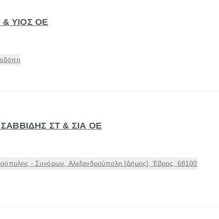
 & ΥΙΟΣ ΟΕ
Ροδόπη
- ΣΑΒΒΙΔΗΣ ΣΤ & ΣΙΑ ΟΕ
ρούπολης - Συνόρων, Αλεξανδρούπολη [Δήμος], Έβρος, 68100