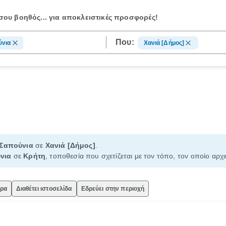
ου βοηθός...
για αποκλειστικές προσφορές!
Που:
ύνια
Χανιά [Δήμος]
Σαπούνια
σε
Χανιά [Δήμος]
.
νια
σε
Κρήτη
, τοποθεσία που σχετίζεται με τον τόπο, τον οποίο αρχ
ώρα
Διαθέτει ιστοσελίδα
Εδρεύει στην περιοχή