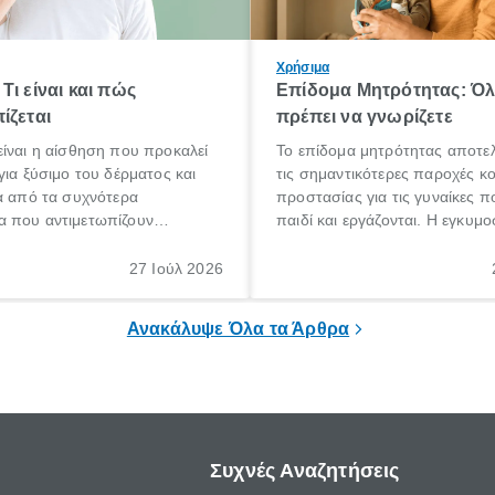
Χρήσιμα
Τι είναι και πώς
Επίδομα Μητρότητας: Ό
ίζεται
πρέπει να γνωρίζετε
ίναι η αίσθηση που προκαλεί
Το επίδομα μητρότητας αποτελ
για ξύσιμο του δέρματος και
τις σημαντικότερες παροχές κ
α από τα συχνότερα
προστασίας για τις γυναίκες 
 που αντιμετωπίζουν
παιδί και εργάζονται. Η εγκυμο
θε ηλικίας. Πολλοί αναζητούν
γέννηση ενός παιδιού είναι μια 
 για το «κνησμός τι είναι»,
σημαντική περίοδος στη ζωή 
27 Ιούλ 2026
ί να εμφανιστεί ξαφνικά ή να
οικογένειας, η οποία συνοδεύε
α μεγάλο χρονικό διάστημα.
αυξημένες ανάγκες και υποχρε
Ανακάλυψε Όλα τα Άρθρα
Συχνές Αναζητήσεις