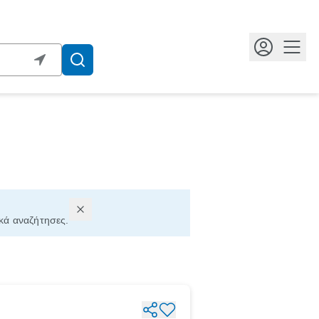
Κουμ
ικά αναζήτησες.