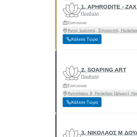
1. APHRODITE - ΖΑ
Προβολή
Σαπούνια
Άγιος Ιωάννης, Επισκοπή, Ηράκλει
Κάλεσε Τώρα
2. SOAPING ART
Προβολή
Σαπούνια
Αγησιλάου 8, Ηράκλειο [Δήμος], Η
Κάλεσε Τώρα
3. ΝΙΚΟΛΑΟΣ Μ ΔΟ