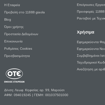
Επείγουσες Εργασ
Η Εταιρεία
Προσφορές 11888 
Προβολή στο 11888 giaola
Ραντεβού με Τεχνι
Blog
Όροι χρήσης
Χρήσιμα
Προστασία Δεδομένων
Επικοινωνία
Εφημερεύοντα Φα
Ρυθμίσεις Cookies
Εφημερεύοντα Νο
Συμβεβλημένοι Ια
Προσβασιμότητα
Ταχυδρομικοί Κωδι
Αναζήτηση με αρι
Δ/νση: Λεωφ. Κηφισίας αρ. 99, Μαρούσι
ΑΦΜ: 094019245 | ΓΕΜΗ: 001037501000