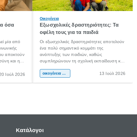
Οικογένεια
λα όσα
Εξωσχολικές δραστηριότητες: Τα
οφέλη τους για τα παιδιά
εί μία από
Οι εξωσχολικές δραστηριότητες αποτελούν
οινωνικής
ένα πολύ σημαντικό κομμάτι της
που αποκτούν
ανάπτυξης των παιδιών, καθώς
σύνη και η
συμπληρώνουν τη σχολική εκπαίδευση και
ιδιαίτερα
συμβάλλουν ουσιαστικά στη διαμόρφωση
13 Ιούλ 2026
κάθε
της προσωπικότητας, της κοινωνικότητας
οικογένεια & παιδί
20 Ιούλ 2026
ται από
και των δεξιοτήτων τους. Δεν είναι απλώς
ώσεις.
ένας τρόπος για να περνάει το παιδί τον
ελεύθερο χρόνο του.
Κατάλογοι