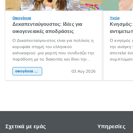
Οικογένεια
Υγεία
Δεκαπενταύγουστος: Ιδέες για
Κνησμός: 
οικογενειακές αποδράσεις
αντιμετωπ
Ο Δεκαπενταύγουστος είναι για πολλούς η
Ο κνησμός ε
κορυφαία στιγμή του ελληνικού
την ανάγκη 
καλοκαιριού: μια γιορτή που συνδυάζει την
αποτελεί έν
παράδοση με τις διακοπές και δίνει την
συμπτώματα
αφορμή για ταξίδια σε κάθε γωνιά της
άνθρωποι κά
03 Αύγ 2026
χώρας. Είτε πρόκειται για λίγες μέρες
οικογένεια & παιδί
πληροφορίες
ξεγνοιασιάς είτε για μια σύντομη εξόρμηση.
καθώς μπορε
επιμένει γι
Σχετικά με εμάς
Υπηρεσίες