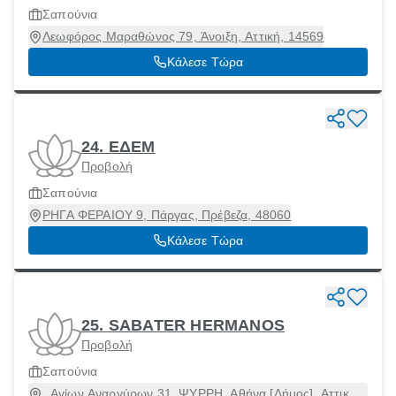
Σαπούνια
Λεωφόρος Μαραθώνος 79, Άνοιξη, Αττική, 14569
Κάλεσε Τώρα
24. ΕΔΕΜ
Προβολή
Σαπούνια
ΡΗΓΑ ΦΕΡΑΙΟΥ 9, Πάργας, Πρέβεζα, 48060
Κάλεσε Τώρα
25. SABATER HERMANOS
Προβολή
Σαπούνια
Αγίων Αναργύρων 31, ΨΥΡΡΗ, Αθήνα [Δήμος], Αττική,