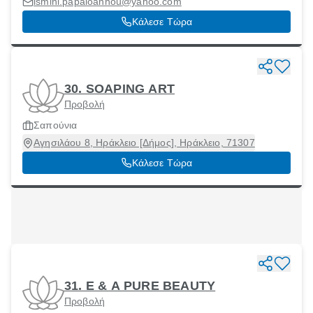
ismini.papaioannou@yahoo.com
Κάλεσε Τώρα
30. SOAPING ART
Προβολή
Σαπούνια
Αγησιλάου 8, Ηράκλειο [Δήμος], Ηράκλειο, 71307
Κάλεσε Τώρα
31. Ε & Α PURE BEAUTY
Προβολή