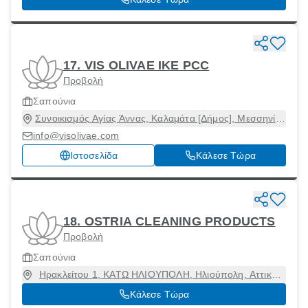
17. VIS OLIVAE ΙΚΕ PCC
Προβολή
Σαπούνια
Συνοικισμός Αγίας Άννας, Καλαμάτα [Δήμος], Μεσσηνία,
24100
info@visolivae.com
Ιστοσελίδα
Κάλεσε Τώρα
18. OSTRIA CLEANING PRODUCTS
Προβολή
Σαπούνια
Ηρακλείτου 1, ΚΑΤΩ ΗΛΙΟΥΠΟΛΗ, Ηλιούπολη, Αττική,
16341
Κάλεσε Τώρα