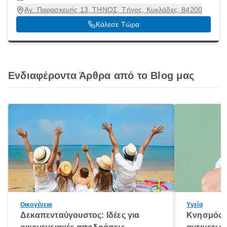
Αγ. Παρασκευής 13, ΤΗΝΟΣ, Τήνος, Κυκλάδες, 84200
Κάλεσε Τώρα
Ενδιαφέροντα Άρθρα από το Blog μας
Οικογένεια
Υγεία
Δεκαπενταύγουστος: Ιδέες για
Κνησμός: 