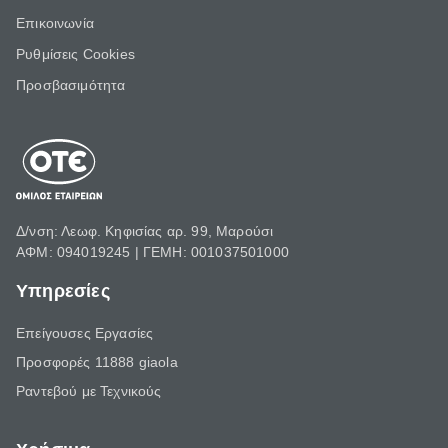
Επικοινωνία
Ρυθμίσεις Cookies
Προσβασιμότητα
Δ/νση: Λεωφ. Κηφισίας αρ. 99, Μαρούσι
ΑΦΜ: 094019245 | ΓΕΜΗ: 001037501000
Υπηρεσίες
Επείγουσες Εργασίες
Προσφορές 11888 giaola
Ραντεβού με Τεχνικούς