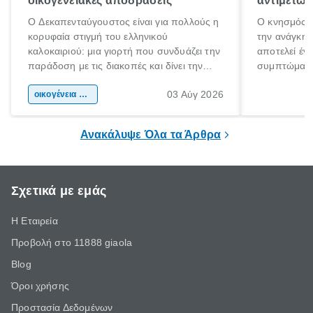
οικογενειακές αποδράσεις
αντιμετωπ
Ο Δεκαπενταύγουστος είναι για πολλούς η
Ο κνησμός ε
κορυφαία στιγμή του ελληνικού
την ανάγκη 
καλοκαιριού: μια γιορτή που συνδυάζει την
αποτελεί έν
παράδοση με τις διακοπές και δίνει την
συμπτώματα
αφορμή για ταξίδια σε κάθε γωνιά της
άνθρωποι κά
03 Αύγ 2026
χώρας. Είτε πρόκειται για λίγες μέρες
οικογένεια & παιδί
πληροφορίες 
ξεγνοιασιάς είτε για μια σύντομη εξόρμηση.
καθώς μπορε
επιμένει για
Ανακάλυψε Όλα τα Άρθρα
Σχετικά με εμάς
Η Εταιρεία
Προβολή στο 11888 giaola
Blog
Όροι χρήσης
Προστασία Δεδομένων