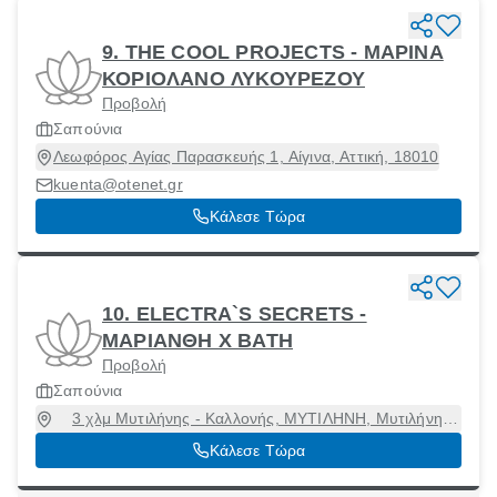
9. THE COOL PROJECTS - ΜΑΡΙΝΑ
ΚΟΡΙΟΛΑΝΟ ΛΥΚΟΥΡΕΖΟΥ
Προβολή
Σαπούνια
Λεωφόρος Αγίας Παρασκευής 1, Αίγινα, Αττική, 18010
kuenta@otenet.gr
Κάλεσε Τώρα
10. ELECTRA`S SECRETS -
ΜΑΡΙΑΝΘΗ Χ ΒΑΤΗ
Προβολή
Σαπούνια
3 χλμ Μυτιλήνης - Καλλονής, ΜΥΤΙΛΗΝΗ, Μυτιλήνη
[Δήμος], Λέσβος, 81100
Κάλεσε Τώρα