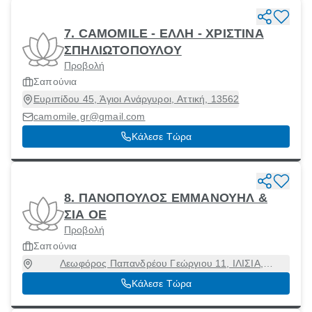
7. CAMOMILE - ΕΛΛΗ - ΧΡΙΣΤΙΝΑ
ΣΠΗΛΙΩΤΟΠΟΥΛΟΥ
Προβολή
Σαπούνια
Ευριπίδου 45, Άγιοι Ανάργυροι, Αττική, 13562
camomile.gr@gmail.com
Κάλεσε Τώρα
8. ΠΑΝΟΠΟΥΛΟΣ ΕΜΜΑΝΟΥΗΛ &
ΣΙΑ ΟΕ
Προβολή
Σαπούνια
Λεωφόρος Παπανδρέου Γεώργιου 11, ΙΛΙΣΙΑ,
Ζωγράφος, Αττική, 15771
Κάλεσε Τώρα