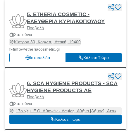
5. ETHERIA COSMETIC -
ΕΛΕΥΘΕΡΙΑ ΚΥΡΙΑΚΟΠΟΥΛΟΥ
Προβολή
Σαπούνια
Κύπρου 30, Κορωπί, Αττική, 19400
info@etheriacosmetic.gr
Ιστοσελίδα
Κάλεσε Τώρα
6. SCA HYGIENE PRODUCTS - SCA
HYGIENE PRODUCTS ΑΕ
Προβολή
Σαπούνια
17ο χλμ. Ε.Ο. Αθηνών - Λαμίας, Αθήνα [Δήμος], Αττική,
14561
Κάλεσε Τώρα