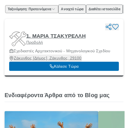
Ταξινόμηση: Προτεινόμενα
Ανοιχτό τώρα
Διαθέτει ιστοσελίδα
Ε
1. ΜΑΡΙΑ ΤΣΑΚΥΡΕΛΛΗ
Προβολή
Σχεδιαστές Αρχιτεκτονικού - Μηχανολογικού Σχεδίου
Ζάκυνθος [Δήμος], Ζάκυνθος, 29100
Κάλεσε Τώρα
Ενδιαφέροντα Άρθρα από το Blog μας