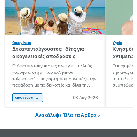
Οικογένεια
Υγεία
Δεκαπενταύγουστος: Ιδέες για
Κνησμός: 
οικογενειακές αποδράσεις
αντιμετωπ
Ο Δεκαπενταύγουστος είναι για πολλούς η
Ο κνησμός ε
κορυφαία στιγμή του ελληνικού
την ανάγκη 
καλοκαιριού: μια γιορτή που συνδυάζει την
αποτελεί έν
παράδοση με τις διακοπές και δίνει την
συμπτώματα
αφορμή για ταξίδια σε κάθε γωνιά της
άνθρωποι κά
03 Αύγ 2026
χώρας. Είτε πρόκειται για λίγες μέρες
οικογένεια & παιδί
πληροφορίες 
ξεγνοιασιάς είτε για μια σύντομη εξόρμηση.
καθώς μπορε
επιμένει για
Ανακάλυψε Όλα τα Άρθρα