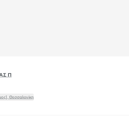
ΑΣ Π
μος], Θεσσαλονίκη