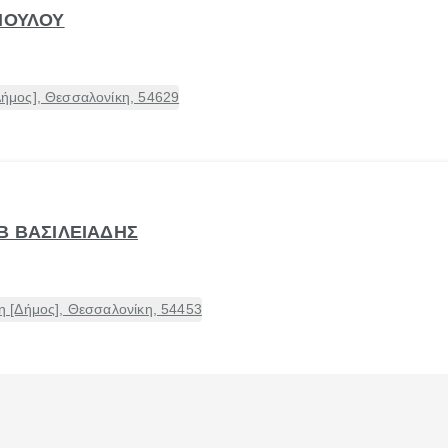
ΟΠΟΥΛΟΥ
μος], Θεσσαλονίκη, 54629
Β ΒΑΣΙΛΕΙΑΔΗΣ
 [Δήμος], Θεσσαλονίκη, 54453