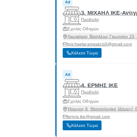
Ad
3. ΜΙΧΑΗΛ ΙΚΕ-Αντι
Προβολή
Σχολές Οδηγών
Λεωφόρος Βασιλέως Γεωργίου 23, 
michaelarampatzis5@gmail.com
Κάλεσε Τώρα
Ad
4. ΕΡΜΗΣ ΙΚΕ
Προβολή
Σχολές Οδηγών
Ήρωνος 6, Θεσσαλονίκη [Δήμος], 
ermis.ike@gmail.com
Κάλεσε Τώρα