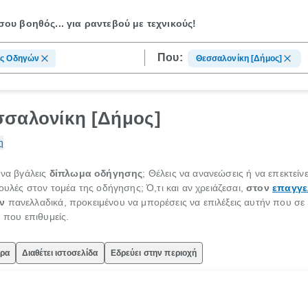
ου βοηθός...
για ραντεβού με τεχνικούς!
Που:
ές Οδηγών
Θεσσαλονίκη [Δήμος]
σσαλονίκη [Δήμος]
η
 να βγάλεις
δίπλωμα οδήγησης
; Θέλεις να ανανεώσεις ή να επεκτείν
ουλές στον τομέα της οδήγησης; Ό,τι και αν χρειάζεσαι,
στον
επαγγε
ν
πανελλαδικά, προκειμένου να μπορέσεις να επιλέξεις αυτήν που σ
ή που επιθυμείς.
ώρα
Διαθέτει ιστοσελίδα
Εδρεύει στην περιοχή