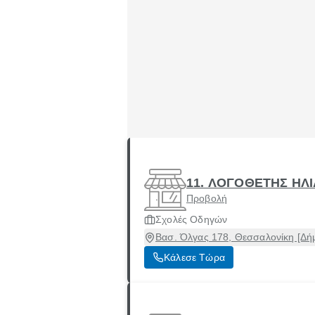
11. ΛΟΓΟΘΕΤΗΣ ΗΛΙ
Προβολή
Σχολές Οδηγών
Βασ. Όλγας 178, Θεσσαλονίκη [Δή
Κάλεσε Τώρα