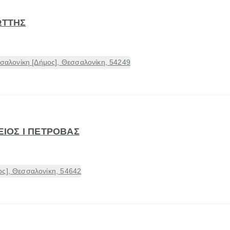
ΩΤΤΗΣ
λονίκη [Δήμος], Θεσσαλονίκη, 54249
ΕΞΙΟΣ Ι ΠΕΤΡΟΒΑΣ
ος], Θεσσαλονίκη, 54642