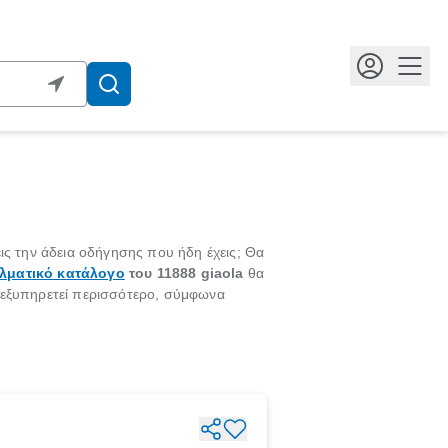
Κουμ
εις την άδεια οδήγησης που ήδη έχεις; Θα
λματικό κατάλογο
του 11888 giaola
θα
ε εξυπηρετεί περισσότερο, σύμφωνα