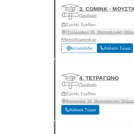
3. COMINK - ΜΟΥΣ
Προβολή
Σχολές Σχεδίου
Πτολεμαίων 35, Θεσσαλονίκη [Δήμ
info@comink.gr
Ιστοσελίδα
Κάλεσε Τώρα
4. ΤΕΤΡΑΓΩΝΟ
Προβολή
Σχολές Σχεδίου
Κορομηλά 18, Θεσσαλονίκη [Δήμος
Κάλεσε Τώρα