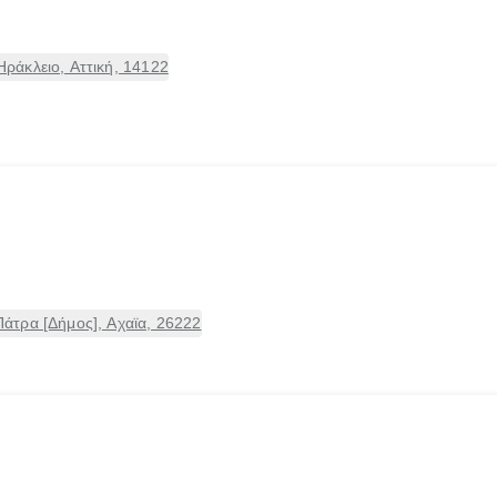
άκλειο, Αττική, 14122
τρα [Δήμος], Αχαϊα, 26222