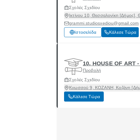
Σχολές Σχεδίου
Ικτίνου 10, Θεσσαλονίκη [Δήμος],
grammi.studiosxediou@gmail.com
Ιστοσελίδα
Κάλεσε Τώρα
10. HOUSE OF ART 
Προβολή
Σχολές Σχεδίου
Κνωσσού 9, ΚΟΖΑΝΗ, Κοζάνη [Δήμ
Κάλεσε Τώρα