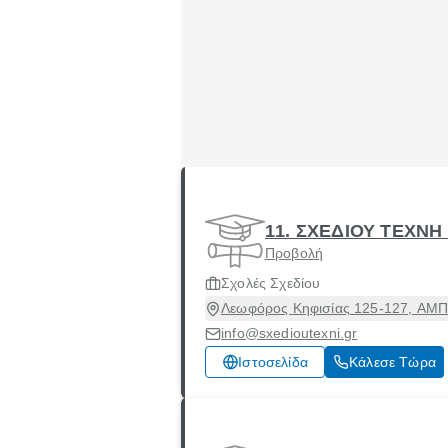
11. ΣΧΕΔΙΟΥ ΤΕΧΝΗ
Προβολή
Σχολές Σχεδίου
Λεωφόρος Κηφισίας 125-127, ΑΜΠ
info@sxedioutexni.gr
Ιστοσελίδα
Κάλεσε Τώρα