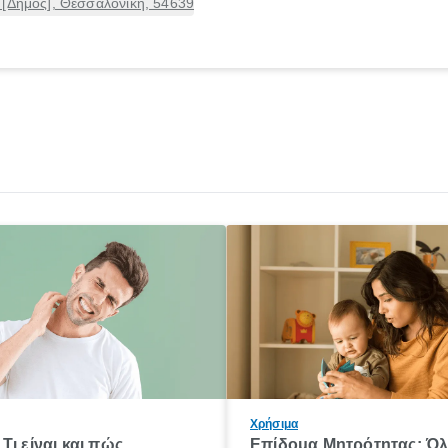
 [Δήμος], Θεσσαλονίκη, 54639
Χρήσιμα
Τι είναι και πώς
Επίδομα Μητρότητας: Ό