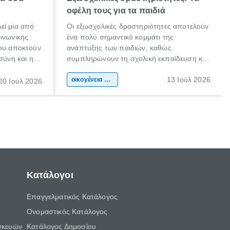
οφέλη τους για τα παιδιά
εί μία από
Οι εξωσχολικές δραστηριότητες αποτελούν
οινωνικής
ένα πολύ σημαντικό κομμάτι της
που αποκτούν
ανάπτυξης των παιδιών, καθώς
σύνη και η
συμπληρώνουν τη σχολική εκπαίδευση και
ιδιαίτερα
συμβάλλουν ουσιαστικά στη διαμόρφωση
13 Ιούλ 2026
κάθε
της προσωπικότητας, της κοινωνικότητας
οικογένεια & παιδί
20 Ιούλ 2026
ται από
και των δεξιοτήτων τους. Δεν είναι απλώς
ώσεις.
ένας τρόπος για να περνάει το παιδί τον
ελεύθερο χρόνο του.
Κατάλογοι
Επαγγελματικός Κατάλογος
Ονομαστικός Κατάλογος
σκευών
Κατάλογος Δημοσίου