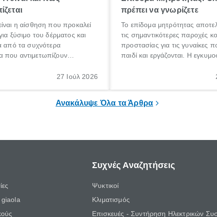
ίζεται
πρέπει να γνωρίζετε
ίναι η αίσθηση που προκαλεί
Το επίδομα μητρότητας αποτελ
για ξύσιμο του δέρματος και
τις σημαντικότερες παροχές κ
α από τα συχνότερα
προστασίας για τις γυναίκες 
 που αντιμετωπίζουν
παιδί και εργάζονται. Η εγκυμο
θε ηλικίας. Πολλοί αναζητούν
γέννηση ενός παιδιού είναι μια 
 για το «κνησμός τι είναι»,
σημαντική περίοδος στη ζωή 
27 Ιούλ 2026
ί να εμφανιστεί ξαφνικά ή να
οικογένειας, η οποία συνοδεύε
α μεγάλο χρονικό διάστημα.
αυξημένες ανάγκες και υποχρε
Ανακάλυψε Όλα τα Άρθρα
Συχνές Αναζητήσεις
ίες
Ψυκτικοί
giaola
Κλιματισμός
κούς
Επισκευές - Συντήρηση Ηλεκτρικών Συ