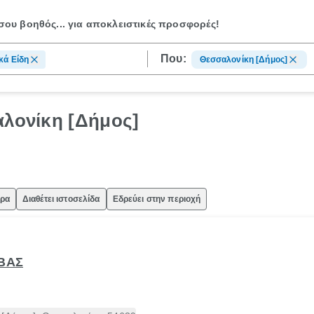
ου βοηθός...
για αποκλειστικές προσφορές!
Που:
κά Είδη
Θεσσαλονίκη [Δήμος]
αλονίκη [Δήμος]
ώρα
Διαθέτει ιστοσελίδα
Εδρεύει στην περιοχή
ΥΒΑΣ