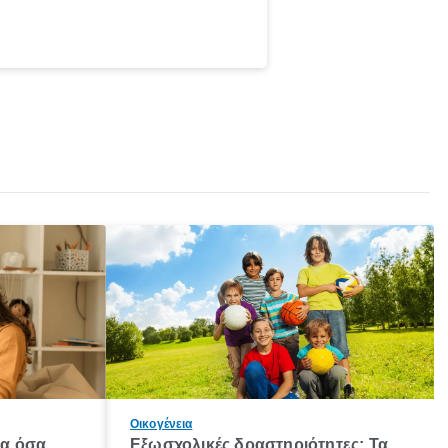
Οικογένεια
λα όσα
Εξωσχολικές δραστηριότητες: Τα