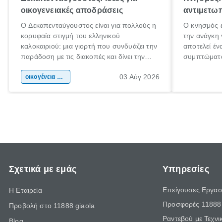
οικογενειακές αποδράσεις
αντιμετωπ
Ο Δεκαπενταύγουστος είναι για πολλούς η
Ο κνησμός ε
κορυφαία στιγμή του ελληνικού
την ανάγκη 
καλοκαιριού: μια γιορτή που συνδυάζει την
αποτελεί έν
παράδοση με τις διακοπές και δίνει την
συμπτώματα
αφορμή για ταξίδια σε κάθε γωνιά της
άνθρωποι κά
03 Αύγ 2026
χώρας. Είτε πρόκειται για λίγες μέρες
οικογένεια & παιδί
πληροφορίες
ξεγνοιασιάς είτε για μια σύντομη εξόρμηση.
καθώς μπορε
επιμένει γι
Σχετικά με εμάς
Υπηρεσίες
Επείγουσες Εργασ
Η Εταιρεία
Προσφορές 11888 
Προβολή στο 11888 giaola
Ραντεβού με Τεχνι
Blog