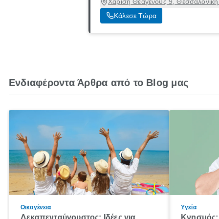
Χαρίση Θεαγένους 9, Θεσσαλονίκη
Κάλεσε Τώρα
Ενδιαφέροντα Άρθρα από το Blog μας
Οικογένεια
Υγεία
Δεκαπενταύγουστος: Ιδέες για
Κνησμός: 