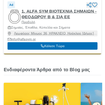
Ad
1. ALFA SYM ΒΙΟΤΕΧΝΙΑ ΣΗΜΑΙΩΝ -
ΘΕΟΔΩΡΟΥ Β & ΣΙΑ ΕΕ
Προβολή
Σημαίες, Έπαθλα, Κύπελλα και Σήματα
Λεωφόρος Μίνωος 36, ΗΡΑΚΛΕΙΟ, Ηράκλειο [Δήμος],
Ηράκλειο, 71303
info@alfasym.gr
Κάλεσε Τώρα
Ενδιαφέροντα Άρθρα από το Blog μας