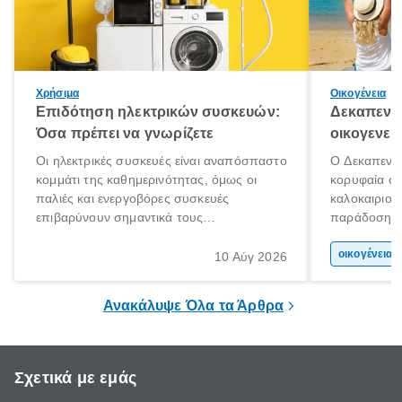
Χρήσιμα
Οικογένεια
Επιδότηση ηλεκτρικών συσκευών:
Δεκαπεντα
Όσα πρέπει να γνωρίζετε
οικογενει
Οι ηλεκτρικές συσκευές είναι αναπόσπαστο
Ο Δεκαπεντα
κομμάτι της καθημερινότητας, όμως οι
κορυφαία στ
παλιές και ενεργοβόρες συσκευές
καλοκαιριού
επιβαρύνουν σημαντικά τους
παράδοση με 
λογαριασμούς ρεύματος και το περιβάλλον.
αφορμή για 
Εδώ ακριβώς έρχεται να βοηθήσει η
χώρας. Είτε 
οικογένεια 
10 Αύγ 2026
επιδότηση ηλεκτρικών συσκευών, δηλαδή
ξεγνοιασιάς 
προγράμματα οικονομικής ενίσχυσης που
Ανακάλυψε Όλα τα Άρθρα
καλύπτουν μέρος του κόστους
αντικατάστασης.
Σχετικά με εμάς