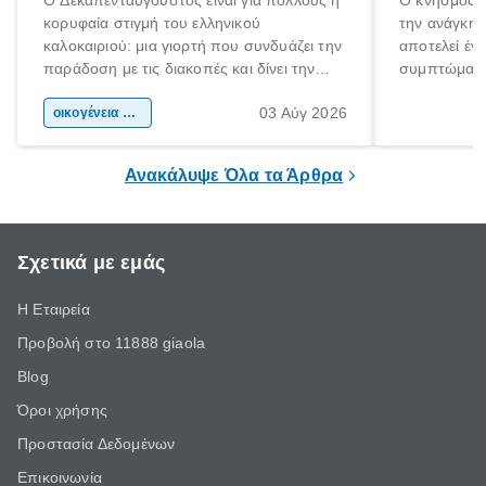
Ο Δεκαπενταύγουστος είναι για πολλούς η
Ο κνησμός ε
κορυφαία στιγμή του ελληνικού
την ανάγκη 
καλοκαιριού: μια γιορτή που συνδυάζει την
αποτελεί έν
παράδοση με τις διακοπές και δίνει την
συμπτώματα
αφορμή για ταξίδια σε κάθε γωνιά της
άνθρωποι κά
03 Αύγ 2026
χώρας. Είτε πρόκειται για λίγες μέρες
οικογένεια & παιδί
πληροφορίες 
ξεγνοιασιάς είτε για μια σύντομη εξόρμηση.
καθώς μπορε
επιμένει για
Ανακάλυψε Όλα τα Άρθρα
Σχετικά με εμάς
Η Εταιρεία
Προβολή στο 11888 giaola
Blog
Όροι χρήσης
Προστασία Δεδομένων
Επικοινωνία