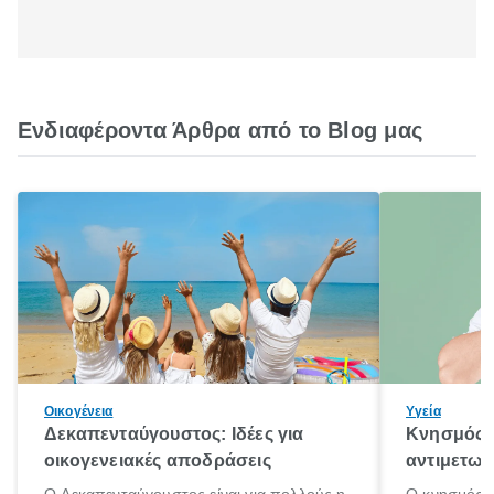
Ενδιαφέροντα Άρθρα από το Blog μας
Οικογένεια
Υγεία
Δεκαπενταύγουστος: Ιδέες για
Κνησμός: 
οικογενειακές αποδράσεις
αντιμετωπ