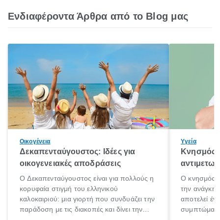
Ενδιαφέροντα Άρθρα από το Blog μας
Οικογένεια
Υγεία
Δεκαπενταύγουστος: Ιδέες για
Κνησμός: 
οικογενειακές αποδράσεις
αντιμετωπ
Ο Δεκαπενταύγουστος είναι για πολλούς η
Ο κνησμός ε
κορυφαία στιγμή του ελληνικού
την ανάγκη 
καλοκαιριού: μια γιορτή που συνδυάζει την
αποτελεί έν
παράδοση με τις διακοπές και δίνει την
συμπτώματα
αφορμή για ταξίδια σε κάθε γωνιά της
άνθρωποι κά