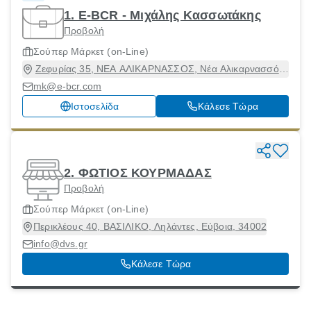
1. E-BCR - Μιχάλης Κασσωτάκης
Προβολή
Σούπερ Μάρκετ (on-Line)
Ζεφυρίας 35, ΝΕΑ ΑΛΙΚΑΡΝΑΣΣΟΣ, Νέα Αλικαρνασσός,
Ηράκλειο, 71601
mk@e-bcr.com
Ιστοσελίδα
Κάλεσε Τώρα
2. ΦΩΤΙΟΣ ΚΟΥΡΜΑΔΑΣ
Προβολή
Σούπερ Μάρκετ (on-Line)
Περικλέους 40, ΒΑΣΙΛΙΚΟ, Ληλάντες, Εύβοια, 34002
info@dvs.gr
Κάλεσε Τώρα