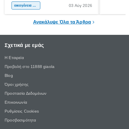
03 Αύγ 2026
χώρας. Είτε πρόκειται για λίγες μέρες
οικογένεια & παιδί
πληροφορίες 
ξεγνοιασιάς είτε για μια σύντομη εξόρμηση.
καθώς μπορε
επιμένει για
Ανακάλυψε Όλα τα Άρθρα
Σχετικά με εμάς
Η Εταιρεία
Προβολή στο 11888 giaola
Blog
Όροι χρήσης
Προστασία Δεδομένων
Επικοινωνία
Ρυθμίσεις Cookies
Προσβασιμότητα