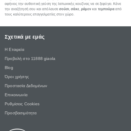
αφήνεις την αυθεντική γεύση της Ιαπωνικής κουζίνας να σε ξεφύγει. Κάνε
την αναζήτησή σου και απόλαυσε
σούσι
,
σάκε
,
ράμεν
και
τεμπούρα
από
τους καλύτερους επαγγελματίες στον χώρο.
Σχετικά με εμάς
Η Εταιρεία
Προβολή στο 11888 giaola
Blog
Όροι χρήσης
Προστασία Δεδομένων
Επικοινωνία
Ρυθμίσεις Cookies
Προσβασιμότητα