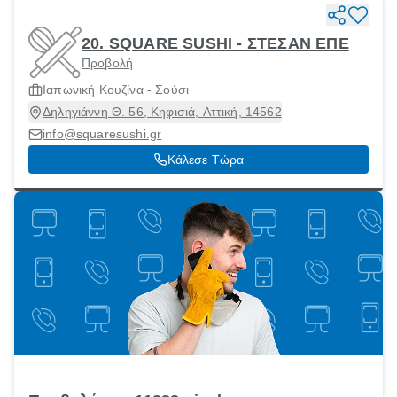
20. SQUARE SUSHI - ΣΤΕΣΑΝ ΕΠΕ
Προβολή
Ιαπωνική Κουζίνα - Σούσι
Δηληγιάννη Θ. 56, Κηφισιά, Αττική, 14562
info@squaresushi.gr
Κάλεσε Τώρα