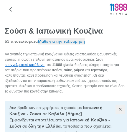
Σούσι & Ιαπωνική Κουζίνα
63 αποτελέσματα
Μάθε για την ταξινόμηση
Αν αγαπάς την ιαπωνική κουζίνα και θέλεις να απολαύσεις αυθεντικές
γεύσεις, η σωστή επιλογή εστιατορίου είναι καθοριστική. Στον
επαγγελματικό κατάλογο
του
11888
giaola
θα βρεις πλήρη στοιχεία για
εστιατόρια που προσφέρουν
σούσι
,
σάκε
,
ράμεν
και
τεμπούρα
,
καλύπτοντας κάθε προτίμηση και γευστική αναζήτηση. Οι σεφ
εξειδικεύονται στην παρασκευή αυθεντικών πιάτων, χρησιμοποιώντας
φρέσκα υλικά και παραδοσιακές τεχνικές, ώστε η εμπειρία σου να είναι όσο
το δυνατόν πιο κοντά στην Ιαπωνία.
Δεν βρέθηκαν επιχειρήσεις σχετικές με
Ιαπωνική
Κουζίνα - Σούσι
σε
Καβάλα [Δήμος]
.
Εμφανίζονται αποτελέσματα για
Ιαπωνική Κουζίνα -
Σούσι
σε
όλη την Ελλάδα
, τοποθεσία που σχετίζεται