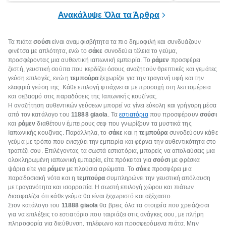
είναι τα κλειδιά της.
τρώνε κρέας
Ανακάλυψε Όλα τα Άρθρα
Τα πιάτα
σούσι
είναι αναμφισβήτητα τα πιο δημοφιλή και συνδυάζουν
φινέτσα με απλότητα, ενώ το
σάκε
συνοδεύει τέλεια το γεύμα,
προσφέροντας μια αυθεντική ιαπωνική εμπειρία. Το
ράμεν
προσφέρει
ζεστή, γευστική σούπα που κερδίζει όσους αναζητούν θρεπτικές και γεμάτες
γεύση επιλογές, ενώ η
τεμπούρα
ξεχωρίζει για την τραγανή υφή και την
ελαφριά γεύση της. Κάθε επιλογή φτιάχνεται με προσοχή στη λεπτομέρεια
και σεβασμό στις παραδόσεις της Ιαπωνικής κουζίνας.
Η αναζήτηση αυθεντικών γεύσεων μπορεί να γίνει εύκολη και γρήγορη μέσα
από τον κατάλογο του
11888
giaola
. Τα
εστιατόρια
που προσφέρουν
σούσι
και
ράμεν
διαθέτουν έμπειρους σεφ που γνωρίζουν τα μυστικά της
Ιαπωνικής κουζίνας. Παράλληλα, το
σάκε
και η
τεμπούρα
συνοδεύουν κάθε
γεύμα με τρόπο που ενισχύει την εμπειρία και φέρνει την αυθεντικότητα στο
τραπέζι σου. Επιλέγοντας τα σωστά εστιατόρια, μπορείς να απολαύσεις μια
ολοκληρωμένη ιαπωνική εμπειρία, είτε πρόκειται για
σούσι
με φρέσκα
ψάρια είτε για
ράμεν
με πλούσια αρώματα. Το
σάκε
προσφέρει μια
παραδοσιακή νότα και η
τεμπούρα
συμπληρώνει την γευστική απόλαυση
με τραγανότητα και ισορροπία. Η σωστή επιλογή χώρου και πιάτων
διασφαλίζει ότι κάθε γεύμα θα είναι ξεχωριστό και αξέχαστο.
Στον κατάλογο του
11888
giaola
θα βρεις όλα τα στοιχεία που χρειάζεσαι
για να επιλέξεις το εστιατόριο που ταιριάζει στις ανάγκες σου, με πλήρη
πληροφορία για διεύθυνση, τηλέφωνο και προσφερόμενα πιάτα. Μην