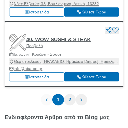
Νέας Ελβετίας 38, Βουλιαγμένη, Αττική, 16232
Ιστοσελίδα
Κάλεσε Τώρα
40. WOW SUSHI & STEAK
Προβολή
Ιαπωνική Κουζίνα - Σούσι
Θεμιστοκλέους, ΗΡΑΚΛΕΙΟ, Ηράκλειο [Δήμος], Ηράκλειο,
70014
info@abaton.gr
Ιστοσελίδα
Κάλεσε Τώρα
1
2
Ενδιαφέροντα Άρθρα από το Blog μας