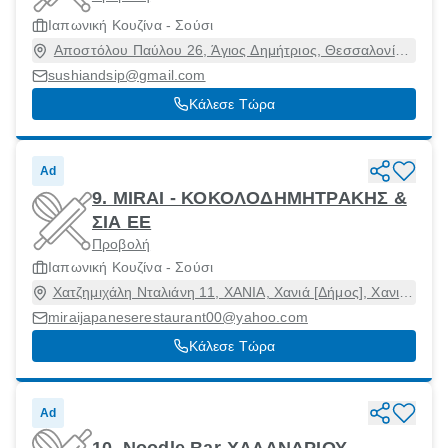
Ιαπωνική Κουζίνα - Σούσι
Αποστόλου Παύλου 26, Άγιος Δημήτριος, Θεσσαλονίκη
[Δήμος], Θεσσαλονίκη, 54634
sushiandsip@gmail.com
Κάλεσε Τώρα
Ad
9. MIRAI - ΚΟΚΟΛΟΔΗΜΗΤΡΑΚΗΣ &
ΣΙΑ ΕΕ
Προβολή
Ιαπωνική Κουζίνα - Σούσι
Χατζημιχάλη Νταλιάνη 11, ΧΑΝΙΑ, Χανιά [Δήμος], Χανιά,
73132
miraijapaneserestaurant00@yahoo.com
Κάλεσε Τώρα
Ad
10. Noodle Bar-ΧΑΛΑΝΔΡΙΟΥ