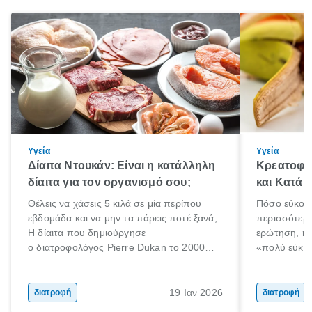
Υγεία
Υγεία
Δίαιτα Ντουκάν: Είναι η κατάλληλη
Κρεατοφαγ
δίαιτα για τον οργανισμό σου;
και Κατά 
Θέλεις να χάσεις 5 κιλά σε μία περίπου
Πόσο εύκολα
εβδομάδα και να μην τα πάρεις ποτέ ξανά;
περισσότερε
Η δίαιτα που δημιούργησε
ερώτηση, η 
ο διατροφολόγος Pierre Dukan το 2000
«πολύ εύκο
μπορεί να δώσει τέτοιες υποσχέσεις.
τρώω κρέας
Χαμηλές σε λιπαρά πηγές πρωτεϊνών,
ελάχιστοι εί
δημητριακά ολικής άλεσης, άφθονο νερό,
ακόμα λιγότε
19 Ιαν 2026
διατροφή
διατροφή
και ένας ημερήσιος περίπατος 20 λεπτών
γιατί θα πρ