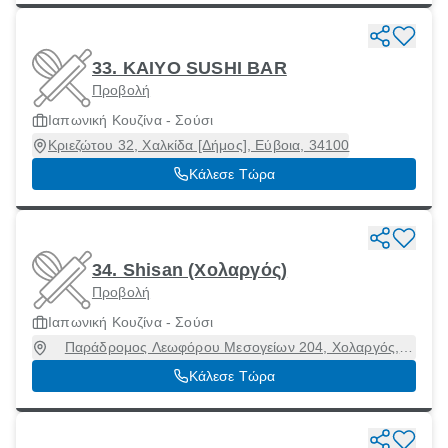
33. KAIYO SUSHI BAR
Προβολή
Ιαπωνική Κουζίνα - Σούσι
Κριεζώτου 32, Χαλκίδα [Δήμος], Εύβοια, 34100
Κάλεσε Τώρα
34. Shisan (Χολαργός)
Προβολή
Ιαπωνική Κουζίνα - Σούσι
Παράδρομος Λεωφόρου Μεσογείων 204, Χολαργός,
Αττική, 15561
Κάλεσε Τώρα