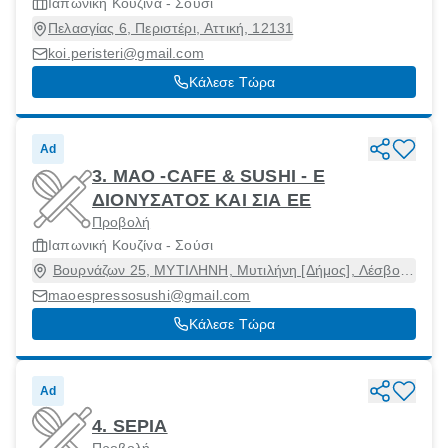
Ιαπωνική Κουζίνα - Σούσι
Πελασγίας 6, Περιστέρι, Αττική, 12131
koi.peristeri@gmail.com
Κάλεσε Τώρα
Ad
3. MAO -CAFE & SUSHI - Ε
ΔΙΟΝΥΣΑΤΟΣ ΚΑΙ ΣΙΑ ΕΕ
Προβολή
Ιαπωνική Κουζίνα - Σούσι
Βουρνάζων 25, ΜΥΤΙΛΗΝΗ, Μυτιλήνη [Δήμος], Λέσβος,
81100
maoespressosushi@gmail.com
Κάλεσε Τώρα
Ad
4. SEPIA
Προβολή