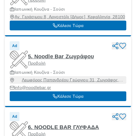
Ιαπωνική Κουζίνα - Σούσι
Αγ. Γεράσιμου 8, Αργοστόλι [Δήμος], Κεφαλληνία, 28100
Κάλεσε Τώρα
Ad
5. Noodle Bar Ζωγράφου
Προβολή
Ιαπωνική Κουζίνα - Σούσι
Λεωφόρος Παπανδρέου Γεώργιου 31, Ζωγράφος,
Αττική, 15773
info@noodlebar.gr
Κάλεσε Τώρα
Ad
6. NOODLE BAR ΓΛΥΦΑΔΑ
Προβολή