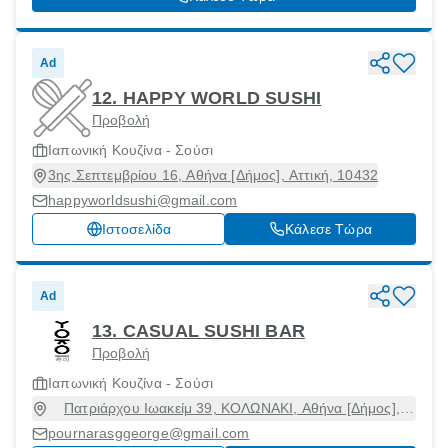
Ad
12. HAPPY WORLD SUSHI
Προβολή
Ιαπωνική Κουζίνα - Σούσι
3ης Σεπτεμβρίου 16, Αθήνα [Δήμος], Αττική, 10432
happyworldsushi@gmail.com
Ιστοσελίδα
Κάλεσε Τώρα
Ad
13. CASUAL SUSHI BAR
Προβολή
Ιαπωνική Κουζίνα - Σούσι
Πατριάρχου Ιωακείμ 39, ΚΟΛΩΝΑΚΙ, Αθήνα [Δήμος],
Αττική, 10675
pournarasggeorge@gmail.com