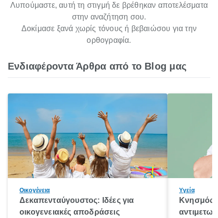
Λυπούμαστε, αυτή τη στιγμή δε βρέθηκαν αποτελέσματα
στην αναζήτηση σου.
Δοκίμασε ξανά χωρίς τόνους ή βεβαιώσου για την
ορθογραφία.
Ενδιαφέροντα Άρθρα από το Blog μας
Οικογένεια
Υγεία
Δεκαπενταύγουστος: Ιδέες για
Κνησμός: 
οικογενειακές αποδράσεις
αντιμετωπ