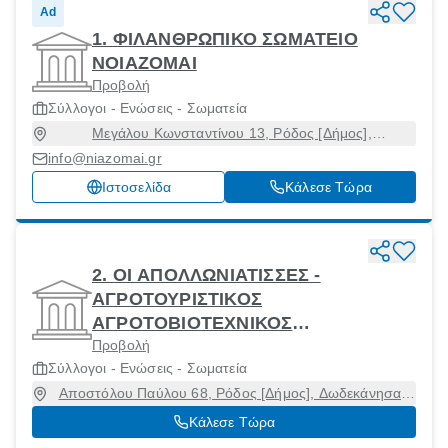
Ad
1. ΦΙΛΑΝΘΡΩΠΙΚΟ ΣΩΜΑΤΕΙΟ
ΝΟΙΑΖΟΜΑΙ
Προβολή
Σύλλογοι - Ενώσεις - Σωματεία
Μεγάλου Κωνσταντίνου 13, Ρόδος [Δήμος],
Δωδεκάνησα, 85100
info@niazomai.gr
Ιστοσελίδα
Κάλεσε Τώρα
2. ΟΙ ΑΠΟΛΛΩΝΙΑΤΙΣΣΕΣ -
ΑΓΡΟΤΟΥΡΙΣΤΙΚΟΣ
ΑΓΡΟΤΟΒΙΟΤΕΧΝΙΚΟΣ
Προβολή
ΣΥΝΕΤΑΙΡΙΣΜΟΣ ΓΥΝΑΙΚΩΝ
Σύλλογοι - Ενώσεις - Σωματεία
Αποστόλου Παύλου 68, Ρόδος [Δήμος], Δωδεκάνησα,
85100
Κάλεσε Τώρα