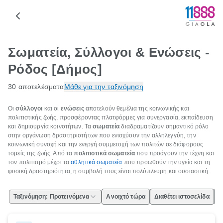
Σωματεία, Σύλλογοι & Ενώσεις -
Ρόδος [Δήμος]
30 αποτελέσματα
Μάθε για την ταξινόμηση
Οι
σύλλογοι
και οι
ενώσεις
αποτελούν θεμέλια της κοινωνικής και
πολιτιστικής ζωής, προσφέροντας πλατφόρμες για συνεργασία, εκπαίδευση
και δημιουργία κοινοτήτων. Τα
σωματεία
διαδραματίζουν σημαντικό ρόλο
στην οργάνωση δραστηριοτήτων που ενισχύουν την αλληλεγγύη, την
κοινωνική συνοχή και την ενεργή συμμετοχή των πολιτών σε διάφορους
τομείς της ζωής. Από τα
πολιτιστικά σωματεία
που προάγουν την τέχνη και
τον πολιτισμό μέχρι τα
αθλητικά σωματεία
που προωθούν την υγεία και τη
φυσική δραστηριότητα, η συμβολή τους είναι πολύπλευρη και ουσιαστική.
Ταξινόμηση: Προτεινόμενα
Ανοιχτό τώρα
Διαθέτει ιστοσελίδα
Ε