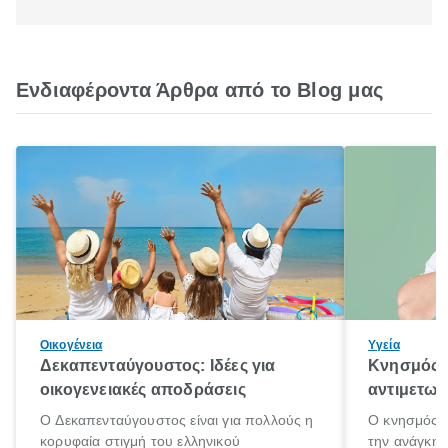
Ενδιαφέροντα Άρθρα από το Blog μας
Οικογένεια
Υγεία
Δεκαπενταύγουστος: Ιδέες για
Κνησμός: 
οικογενειακές αποδράσεις
αντιμετωπ
Ο Δεκαπενταύγουστος είναι για πολλούς η
Ο κνησμός ε
κορυφαία στιγμή του ελληνικού
την ανάγκη 