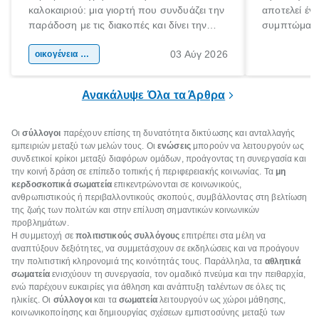
καλοκαιριού: μια γιορτή που συνδυάζει την
αποτελεί έν
παράδοση με τις διακοπές και δίνει την
συμπτώματα
αφορμή για ταξίδια σε κάθε γωνιά της
άνθρωποι κά
03 Αύγ 2026
χώρας. Είτε πρόκειται για λίγες μέρες
οικογένεια & παιδί
πληροφορίες 
ξεγνοιασιάς είτε για μια σύντομη εξόρμηση.
καθώς μπορε
επιμένει για
Ανακάλυψε Όλα τα Άρθρα
Οι
σύλλογοι
παρέχουν επίσης τη δυνατότητα δικτύωσης και ανταλλαγής
εμπειριών μεταξύ των μελών τους. Οι
ενώσεις
μπορούν να λειτουργούν ως
συνδετικοί κρίκοι μεταξύ διαφόρων ομάδων, προάγοντας τη συνεργασία και
την κοινή δράση σε επίπεδο τοπικής ή περιφερειακής κοινωνίας. Τα
μη
κερδοσκοπικά σωματεία
επικεντρώνονται σε κοινωνικούς,
ανθρωπιστικούς ή περιβαλλοντικούς σκοπούς, συμβάλλοντας στη βελτίωση
της ζωής των πολιτών και στην επίλυση σημαντικών κοινωνικών
προβλημάτων.
Η συμμετοχή σε
πολιτιστικούς συλλόγους
επιτρέπει στα μέλη να
αναπτύξουν δεξιότητες, να συμμετάσχουν σε εκδηλώσεις και να προάγουν
την πολιτιστική κληρονομιά της κοινότητάς τους. Παράλληλα, τα
αθλητικά
σωματεία
ενισχύουν τη συνεργασία, τον ομαδικό πνεύμα και την πειθαρχία,
ενώ παρέχουν ευκαιρίες για άθληση και ανάπτυξη ταλέντων σε όλες τις
ηλικίες. Οι
σύλλογοι
και τα
σωματεία
λειτουργούν ως χώροι μάθησης,
κοινωνικοποίησης και δημιουργίας σχέσεων εμπιστοσύνης μεταξύ των