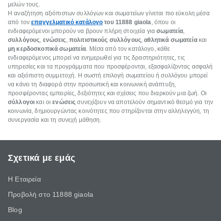
μελών τους.
Η αναζήτηση αξιόπιστων συλλόγων και σωματείων γίνεται πιο εύκολη μέσα
από τον
επαγγελματικό κατάλογο
του
11888 giaola
, όπου οι
ενδιαφερόμενοι μπορούν να βρουν πλήρη στοιχεία για
σωματεία
,
συλλόγους
,
ενώσεις
,
πολιτιστικούς συλλόγους
,
αθλητικά σωματεία
και
μη κερδοσκοπικά σωματεία
. Μέσα από τον κατάλογο, κάθε
ενδιαφερόμενος μπορεί να ενημερωθεί για τις δραστηριότητες, τις
υπηρεσίες και τα προγράμματα που προσφέρονται, εξασφαλίζοντας ασφαλή
και αξιόπιστη συμμετοχή. Η σωστή επιλογή σωματείου ή συλλόγου μπορεί
να κάνει τη διαφορά στην προσωπική και κοινωνική ανάπτυξη,
προσφέροντας εμπειρίες, δεξιότητες και σχέσεις που διαρκούν μια ζωή. Οι
σύλλογοι
και οι
ενώσεις
συνεχίζουν να αποτελούν σημαντικό θεσμό για την
κοινωνία, δημιουργώντας κοινότητες που στηρίζονται στην αλληλεγγύη, τη
συνεργασία και τη συνεχή μάθηση.
Σχετικά με εμάς
Η Εταιρεία
Προβολή στο 11888 giaola
Blog