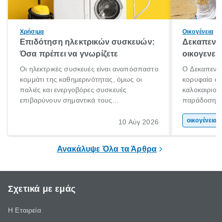
Χρήσιμα
Οικογένεια
Επιδότηση ηλεκτρικών συσκευών:
Δεκαπεντα
Όσα πρέπει να γνωρίζετε
οικογενει
Οι ηλεκτρικές συσκευές είναι αναπόσπαστο
Ο Δεκαπεντα
κομμάτι της καθημερινότητας, όμως οι
κορυφαία στ
παλιές και ενεργοβόρες συσκευές
καλοκαιριού
επιβαρύνουν σημαντικά τους
παράδοση με 
λογαριασμούς ρεύματος και το περιβάλλον.
αφορμή για 
Εδώ ακριβώς έρχεται να βοηθήσει η
χώρας. Είτε 
οικογένεια 
10 Αύγ 2026
επιδότηση ηλεκτρικών συσκευών, δηλαδή
ξεγνοιασιάς 
προγράμματα οικονομικής ενίσχυσης που
Ανακάλυψε Όλα τα Άρθρα
καλύπτουν μέρος του κόστους
αντικατάστασης.
Σχετικά με εμάς
Η Εταιρεία