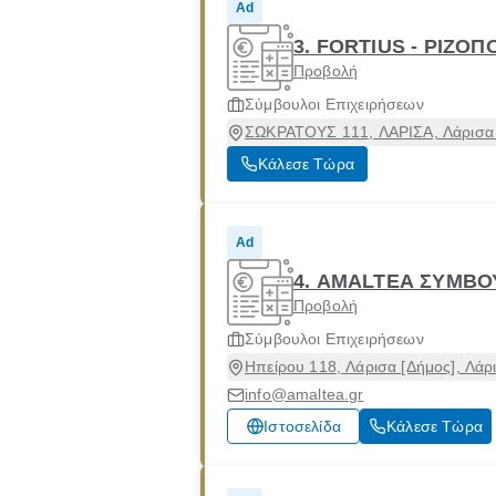
Ad
3. FORTIUS - ΡΙΖΟΠ
Προβολή
Σύμβουλοι Επιχειρήσεων
ΣΩΚΡΑΤΟΥΣ 111, ΛΑΡΙΣΑ, Λάρισα 
Κάλεσε Τώρα
Ad
4. AMALTEA ΣΥΜΒΟΥ
Προβολή
Σύμβουλοι Επιχειρήσεων
Ηπείρου 118, Λάρισα [Δήμος], Λάρ
info@amaltea.gr
Ιστοσελίδα
Κάλεσε Τώρα