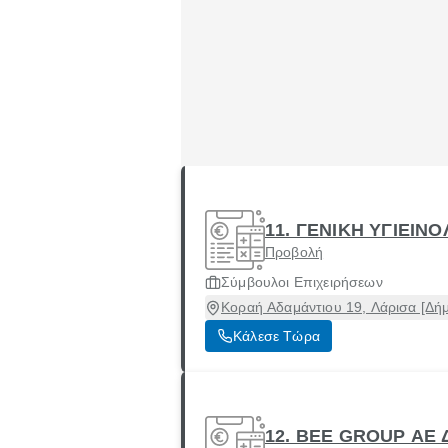
11. ΓΕΝΙΚΗ ΥΓΙΕΙΝ
Προβολή
Σύμβουλοι Επιχειρήσεων
Κοραή Αδαμάντιου 19, Λάρισα [Δήμ
Κάλεσε Τώρα
12. BEE GROUP ΑΕ 