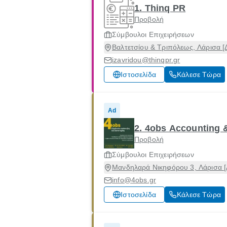
1. Thinq PR
Προβολή
Σύμβουλοι Επιχειρήσεων
Βαλτετσίου & Τριπόλεως, Λάρισα [
izavridou@thinqpr.gr
Ιστοσελίδα
Κάλεσε Τώρα
Ad
2. 4obs Accounting 
Προβολή
Σύμβουλοι Επιχειρήσεων
Μανδηλαρά Νικηφόρου 3, Λάρισα [
info@4obs.gr
Ιστοσελίδα
Κάλεσε Τώρα