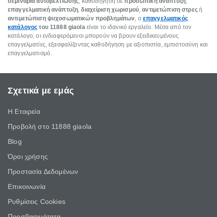
σεμινάρια αυτοβελτίωσης
, καθοδήγηση σε
προσωπική ανάπτυξη
,
επαγγελματική ανάπτυξη
,
διαχείριση χωρισμού
,
αντιμετώπιση στρες
ή
αντιμετώπιση ψυχοσωματικών προβλημάτων
, ο
επαγγελματικός
κατάλογος
του
11888 giaola
είναι το ιδανικό εργαλείο. Μέσα από τον
κατάλογο, οι ενδιαφερόμενοι μπορούν να βρουν εξειδικευμένους
επαγγελματίες, εξασφαλίζοντας καθοδήγηση με αξιοπιστία, εμπιστοσύνη και
επαγγελματισμό.
Σχετικά με εμάς
Η Εταιρεία
Προβολή στο 11888 giaola
Blog
Όροι χρήσης
Προστασία Δεδομένων
Επικοινωνία
Ρυθμίσεις Cookies
Προσβασιμότητα