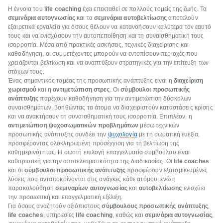
Η έννοια του
life coaching
έχει επεκταθεί σε πολλούς τομείς της ζωής. Τα
σεμινάρια αυτογνωσίας
και τα
σεμινάρια αυτοβελτίωσης
αποτελούν
εξαιρετικά εργαλεία για όσους θέλουν να κατανοήσουν καλύτερα τον εαυτό
τους και να ενισχύσουν την αυτοπεποίθηση και τη συναισθηματική τους
ισορροπία. Μέσα από πρακτικές ασκήσεις, τεχνικές διαχείρισης και
καθοδήγηση, οι συμμετέχοντες μπορούν να εντοπίσουν περιοχές που
χρειάζονται βελτίωση και να αναπτύξουν στρατηγικές για την επίτευξη των
στόχων τους.
Ένας σημαντικός τομέας της προσωπικής ανάπτυξης είναι η
διαχείριση
χωρισμού
και η
αντιμετώπιση στρες
. Οι
σύμβουλοι προσωπικής
ανάπτυξης
παρέχουν καθοδήγηση για την αντιμετώπιση δύσκολων
συναισθημάτων, βοηθώντας τα άτομα να διαχειριστούν καταστάσεις κρίσης
και να ανακτήσουν τη συναισθηματική τους ισορροπία. Επιπλέον, η
αντιμετώπιση ψυχοσωματικών προβλημάτων
μέσω τεχνικών
προσωπικής ανάπτυξης συνδέει την
ψυχολογία
με τη σωματική ευεξία,
προσφέροντας ολοκληρωμένη προσέγγιση για τη βελτίωση της
καθημερινότητας. Η σωστή επιλογή επαγγελματία συμβούλου είναι
καθοριστική για την αποτελεσματικότητα της διαδικασίας. Οι
life coach
es
και οι
σύμβουλοι προσωπικής ανάπτυξης
προσφέρουν εξατομικευμένες
λύσεις που ανταποκρίνονται στις ανάγκες κάθε ατόμου, ενώ η
παρακολούθηση
σεμιναρίων αυτογνωσίας
και
αυτοβελτίωσης
ενισχύει
την προσωπική και επαγγελματική εξέλιξη.
Για όσους αναζητούν αξιόπιστους
σύμβουλους προσωπικής ανάπτυξης
,
life coach
es
, υπηρεσίες
life coaching
, καθώς και
σεμινάρια αυτογνωσίας
,