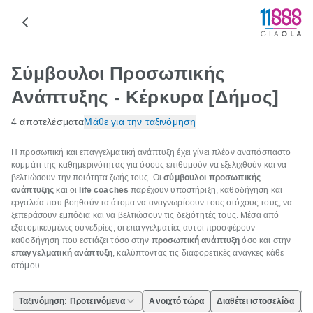
Σύμβουλοι Προσωπικής
Ανάπτυξης - Κέρκυρα [Δήμος]
4 αποτελέσματα
Μάθε για την ταξινόμηση
Η προσωπική και επαγγελματική ανάπτυξη έχει γίνει πλέον αναπόσπαστο
κομμάτι της καθημερινότητας για όσους επιθυμούν να εξελιχθούν και να
βελτιώσουν την ποιότητα ζωής τους. Οι
σύμβουλοι προσωπικής
ανάπτυξης
και οι
life coach
es
παρέχουν υποστήριξη, καθοδήγηση και
εργαλεία που βοηθούν τα άτομα να αναγνωρίσουν τους στόχους τους, να
ξεπεράσουν εμπόδια και να βελτιώσουν τις δεξιότητές τους. Μέσα από
εξατομικευμένες συνεδρίες, οι επαγγελματίες αυτοί προσφέρουν
καθοδήγηση που εστιάζει τόσο στην
προσωπική ανάπτυξη
όσο και στην
επαγγελματική ανάπτυξη
, καλύπτοντας τις διαφορετικές ανάγκες κάθε
ατόμου.
Ταξινόμηση: Προτεινόμενα
Ανοιχτό τώρα
Διαθέτει ιστοσελίδα
Ε