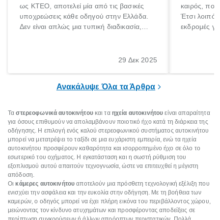
ως ΚΤΕΟ, αποτελεί μία από τις βασικές
καιρός, που 
υποχρεώσεις κάθε οδηγού στην Ελλάδα.
Έτσι λοιπόν
Δεν είναι απλώς μια τυπική διαδικασία,
εκδρομές για
αλλά ένα ουσιαστικό μέτρο για την
ρυθμούς θα 
ασφάλεια των επιβατών, των άλλων
πηγαίνουμε 
οδηγών και του περιβάλλοντος. Ωστόσο,
29 Δεκ 2025
πολλοί ιδιοκτήτες οχημάτων αμελούν την
προθεσμία του ελέγχου.
Ανακάλυψε Όλα τα Άρθρα
Τα
στερεοφωνικά αυτοκινήτου
και τα
ηχεία αυτοκινήτου
είναι απαραίτητα
για όσους επιθυμούν να απολαμβάνουν ποιοτικό ήχο κατά τη διάρκεια της
οδήγησης. Η επιλογή ενός καλού στερεοφωνικού συστήματος αυτοκινήτου
μπορεί να μετατρέψει το ταξίδι σε μια ευχάριστη εμπειρία, ενώ τα ηχεία
αυτοκινήτου προσφέρουν καθαρότητα και ισορροπημένο ήχο σε όλο το
εσωτερικό του οχήματος. Η εγκατάσταση και η σωστή ρύθμιση του
εξοπλισμού αυτού απαιτούν τεχνογνωσία, ώστε να επιτευχθεί η μέγιστη
απόδοση.
Οι
κάμερες αυτοκινήτου
αποτελούν μια πρόσθετη τεχνολογική εξέλιξη που
ενισχύει την ασφάλεια και την ευκολία στην οδήγηση. Με τη βοήθεια των
καμερών, ο οδηγός μπορεί να έχει πλήρη εικόνα του περιβάλλοντος χώρου,
μειώνοντας τον κίνδυνο ατυχημάτων και προσφέροντας αποδείξεις σε
περίπτωση συγκρούσεων ή άλλων απρόοπτων περιστατικών. Πολλά