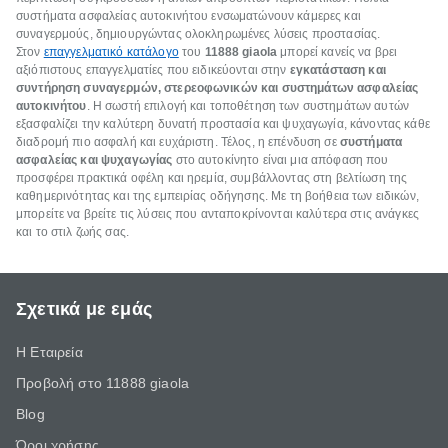
συστήματα ασφαλείας αυτοκινήτου ενσωματώνουν κάμερες και
συναγερμούς, δημιουργώντας ολοκληρωμένες λύσεις προστασίας.
Στον
επαγγελματικό κατάλογο
του
11888
giaola
μπορεί κανείς να βρει
αξιόπιστους επαγγελματίες που ειδικεύονται στην
εγκατάσταση και
συντήρηση συναγερμών, στερεοφωνικών και συστημάτων ασφαλείας
αυτοκινήτου
. Η σωστή επιλογή και τοποθέτηση των συστημάτων αυτών
εξασφαλίζει την καλύτερη δυνατή προστασία και ψυχαγωγία, κάνοντας κάθε
διαδρομή πιο ασφαλή και ευχάριστη. Τέλος, η επένδυση σε
συστήματα
ασφαλείας και ψυχαγωγίας
στο αυτοκίνητο είναι μια απόφαση που
προσφέρει πρακτικά οφέλη και ηρεμία, συμβάλλοντας στη βελτίωση της
καθημερινότητας και της εμπειρίας οδήγησης. Με τη βοήθεια των ειδικών,
μπορείτε να βρείτε τις λύσεις που ανταποκρίνονται καλύτερα στις ανάγκες
και το στιλ ζωής σας.
Σχετικά με εμάς
Η Εταιρεία
Προβολή στο 11888 giaola
Blog
Όροι χρήσης