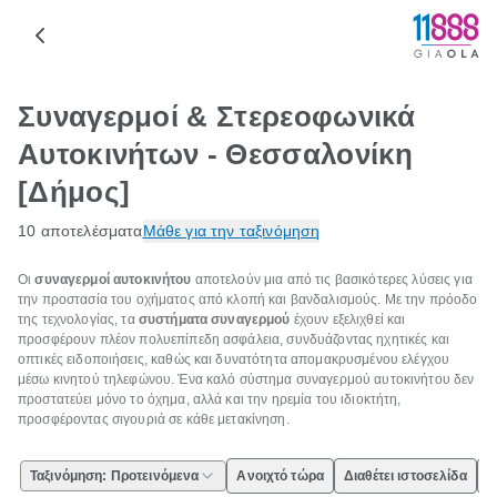
Συναγερμοί & Στερεοφωνικά
Αυτοκινήτων - Θεσσαλονίκη
[Δήμος]
10 αποτελέσματα
Μάθε για την ταξινόμηση
Οι
συναγερμοί αυτοκινήτου
αποτελούν μια από τις βασικότερες λύσεις για
την προστασία του οχήματος από κλοπή και βανδαλισμούς. Με την πρόοδο
της τεχνολογίας, τα
συστήματα συναγερμού
έχουν εξελιχθεί και
προσφέρουν πλέον πολυεπίπεδη ασφάλεια, συνδυάζοντας ηχητικές και
οπτικές ειδοποιήσεις, καθώς και δυνατότητα απομακρυσμένου ελέγχου
μέσω κινητού τηλεφώνου. Ένα καλό σύστημα συναγερμού αυτοκινήτου δεν
προστατεύει μόνο το όχημα, αλλά και την ηρεμία του ιδιοκτήτη,
προσφέροντας σιγουριά σε κάθε μετακίνηση.
Ταξινόμηση: Προτεινόμενα
Ανοιχτό τώρα
Διαθέτει ιστοσελίδα
Ε