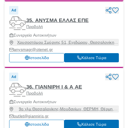
Ad
35. ΑΝΥΣΜΑ ΕΛΛΑΣ ΕΠΕ
Προβολή
Συνεργεία Αυτοκινήτων
Χρυσοστόμου Σμύρνης 51, Εχεδώρου, Θεσσαλονίκη,
57008
anysmagr@otenet.gr
Ιστοσελίδα
Κάλεσε Τώρα
Ad
36. ΓΙΑΝΝΙΡΗ Ι & Α ΑΕ
Προβολή
Συνεργεία Αυτοκινήτων
9ο χλμ Θεσσαλονίκης-Μουδανίων, ΘΕΡΜΗ, Θέρμη,
Θεσσαλονίκη, 57001
outlet@gianniris.gr
Ιστοσελίδα
Κάλεσε Τώρα