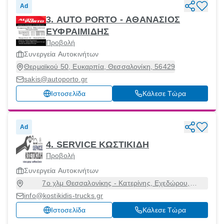
Ad
3. AUTO PORTO - ΑΘΑΝΑΣΙΟΣ
ΕΥΦΡΑΙΜΙΔΗΣ
Προβολή
Συνεργεία Αυτοκινήτων
Θερμαϊκού 50, Ευκαρπία, Θεσσαλονίκη, 56429
sakis@autoporto.gr
Ιστοσελίδα
Κάλεσε Τώρα
Ad
4. SERVICE ΚΩΣΤΙΚΙΔΗ
Προβολή
Συνεργεία Αυτοκινήτων
7ο χλμ Θεσσαλονίκης - Κατερίνης, Εχεδώρου,
Θεσσαλονίκη, 57009
info@kostikidis-trucks.gr
Ιστοσελίδα
Κάλεσε Τώρα