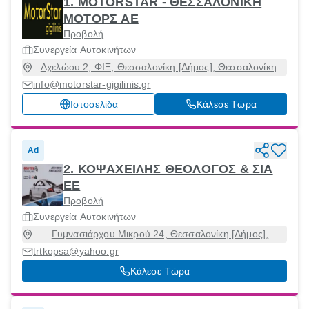
1. MOTORSTAR - ΘΕΣΣΑΛΟΝΙΚΗ
ΜΟΤΟΡΣ ΑΕ
Προβολή
Συνεργεία Αυτοκινήτων
Αχελώου 2, ΦΙΞ, Θεσσαλονίκη [Δήμος], Θεσσαλονίκη,
54628
info@motorstar-gigilinis.gr
Ιστοσελίδα
Κάλεσε Τώρα
Ad
2. ΚΟΨΑΧΕΙΛΗΣ ΘΕΟΛΟΓΟΣ & ΣΙΑ
ΕΕ
Προβολή
Συνεργεία Αυτοκινήτων
Γυμνασιάρχου Μικρού 24, Θεσσαλονίκη [Δήμος],
Θεσσαλονίκη, 54250
trtkopsa@yahoo.gr
Κάλεσε Τώρα