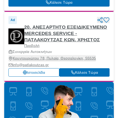
Θεσσαλονίκη, 54250
Κάλεσε Τώρα
Ad
20. ΑΝΕΞΑΡΤΗΤΟ ΕΞΕΙΔΙΚΕΥΜΕΝΟ
MERCEDES SERVICE -
ΠΑΤΛΑΚΟΥΤΖΑΣ ΚΩΝ. ΧΡΗΣΤΟΣ
Προβολή
Συνεργεία Αυτοκινήτων
Κουντουριώτου 78, Πυλαία, Θεσσαλονίκη, 55535
info@patlakoutzas.gr
Ιστοσελίδα
Κάλεσε Τώρα