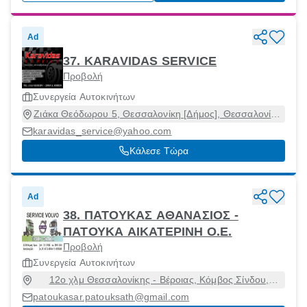
Ad
37. KARAVIDAS SERVICE
Προβολή
Συνεργεία Αυτοκινήτων
Ζιάκα Θεόδωρου 5, Θεσσαλονίκη [Δήμος], Θεσσαλονίκη,
55134
karavidas_service@yahoo.com
Κάλεσε Τώρα
Ad
38. ΠΑΤΟΥΚΑΣ ΑΘΑΝΑΣΙΟΣ -
ΠΑΤΟΥΚΑ ΑΙΚΑΤΕΡΙΝΗ Ο.Ε.
Προβολή
Συνεργεία Αυτοκινήτων
12ο χλμ Θεσσαλονίκης - Βέροιας, Κόμβος Σίνδου,
Θεσσαλονίκη [Δήμος], Θεσσαλονίκη, 57008
patoukasar.patouksath@gmail.com