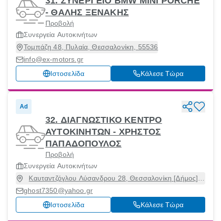
31. ΣΥΝΕΡΓΕΙΟ BMW MINI PORCHE
- ΘΑΛΗΣ ΞΕΝΑΚΗΣ
Προβολή
Συνεργεία Αυτοκινήτων
Τομπάζη 48, Πυλαία, Θεσσαλονίκη, 55536
info@ex-motors.gr
Ιστοσελίδα
Κάλεσε Τώρα
Ad
32. ΔΙΑΓΝΩΣΤΙΚΟ ΚΕΝΤΡΟ
ΑΥΤΟΚΙΝΗΤΩΝ - ΧΡΗΣΤΟΣ
ΠΑΠΑΔΟΠΟΥΛΟΣ
Προβολή
Συνεργεία Αυτοκινήτων
Καυταντζόγλου Λύσανδρου 28, Θεσσαλονίκη [Δήμος],
Θεσσαλονίκη, 54639
ghost7350@yahoo.gr
Ιστοσελίδα
Κάλεσε Τώρα