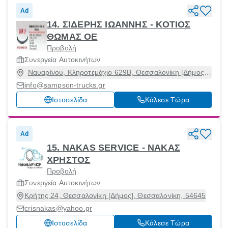
Ad
14. ΣΙΔΕΡΗΣ ΙΩΑΝΝΗΣ - ΚΟΤΙΟΣ
ΘΩΜΑΣ ΟΕ
Προβολή
Συνεργεία Αυτοκινήτων
Ναυαρίνου, Κληροτεμάχιο 629Β, Θεσσαλονίκη [Δήμος],
Θεσσαλονίκη, 57009
info@sampson-trucks.gr
Ιστοσελίδα
Κάλεσε Τώρα
Ad
15. NAKAS SERVICE - NAΚΑΣ
ΧΡΗΣΤΟΣ
Προβολή
Συνεργεία Αυτοκινήτων
Κρήτης 24, Θεσσαλονίκη [Δήμος], Θεσσαλονίκη, 54645
crisnakas@yahoo.gr
Ιστοσελίδα
Κάλεσε Τώρα