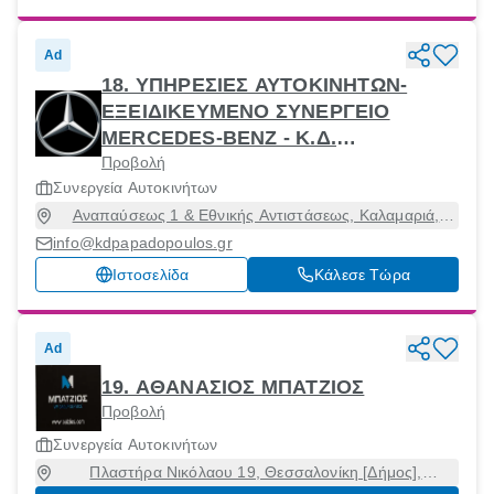
Ad
18. ΥΠΗΡΕΣΙΕΣ ΑΥΤΟΚΙΝΗΤΩΝ-
ΕΞΕΙΔΙΚΕΥΜΕΝΟ ΣΥΝΕΡΓΕΙΟ
MERCEDES-BENZ - Κ.Δ.
Προβολή
ΠΑΠΑΔΟΠΟΥΛΟΣ ΑΕ
Συνεργεία Αυτοκινήτων
Αναπαύσεως 1 & Εθνικής Αντιστάσεως, Καλαμαριά,
Θεσσαλονίκη, 55134
info@kdpapadopoulos.gr
Ιστοσελίδα
Κάλεσε Τώρα
Ad
19. ΑΘΑΝΑΣΙΟΣ ΜΠΑΤΖΙΟΣ
Προβολή
Συνεργεία Αυτοκινήτων
Πλαστήρα Νικόλαου 19, Θεσσαλονίκη [Δήμος],