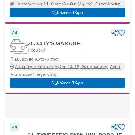
Κατσαντώνη 14, Θεσσαλονίκη [Δήμος], Θεσσαλονίκη,
55134
Κάλεσε Τώρα
Ad
30. CITY'S GARAGE
Προβολή
Συνεργεία Αυτοκινήτων
Λυσιμάχου Καυταντζόγλου 14-16, Θεσσαλονίκη [Δήμος],
Θεσσαλονίκη, 54639
tsiolakis@megalidis.gr
Κάλεσε Τώρα
Ad