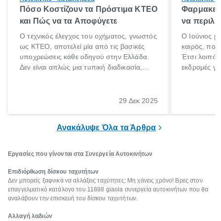
Πόσο Κοστίζουν τα Πρόστιμα ΚΤΕΟ
Φαρμακείο
και Πώς να τα Αποφύγετε
να περιλα
Ο τεχνικός έλεγχος του οχήματος, γνωστός
Ο Ιούνιος μ
ως ΚΤΕΟ, αποτελεί μία από τις βασικές
καιρός, που 
υποχρεώσεις κάθε οδηγού στην Ελλάδα.
Έτσι λοιπόν
Δεν είναι απλώς μια τυπική διαδικασία,
εκδρομές για
αλλά ένα ουσιαστικό μέτρο για την
ρυθμούς θα 
ασφάλεια των επιβατών, των άλλων
πηγαίνουμε 
οδηγών και του περιβάλλοντος. Ωστόσο,
29 Δεκ 2025
πολλοί ιδιοκτήτες οχημάτων αμελούν την
προθεσμία του ελέγχου.
Ανακάλυψε Όλα τα Άρθρα
Εργασίες που γίνονται στα Συνεργεία Αυτοκινήτων
Επιδιόρθωση δίσκου ταχυτήτων
Δεν μπορείς ξαφνικά να αλλάξεις ταχύτητες; Μη χάνεις χρόνο! Βρες στον
επαγγελματικό κατάλογο του 11888 giaola συνεργεία αυτοκινήτων που θα
αναλάβουν την επισκευή του δίσκου ταχυτήτων.
Αλλαγή λαδιών