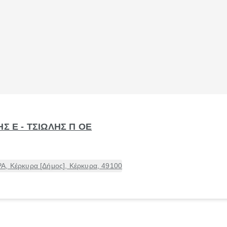
Σ Ε - ΤΣΙΩΛΗΣ Π ΟΕ
Α, Κέρκυρα [Δήμος], Κέρκυρα, 49100