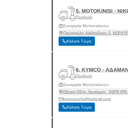
5. MOTOKINISI - Ν
Προβολή
Συνεργεία Μοτοσικλετών
Παναγούλη Αλέξανδρου 2, ΚΕΡΚΥΡΑ
Κάλεσε Τώρα
6. KYMCO - ΑΔΑΜΑ
Προβολή
Συνεργεία Μοτοσικλετών
Εθνική Οδός Λευκίμμης, ΚΕΡΚΥΡΑ,
kymcocorfu@hotmail.com
Κάλεσε Τώρα