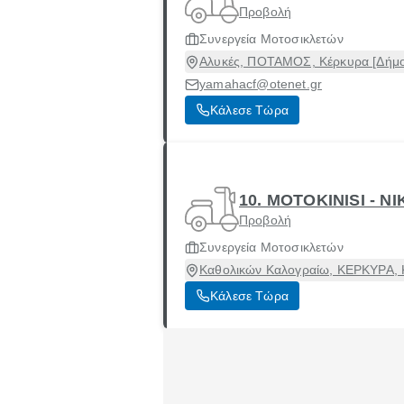
Προβολή
Συνεργεία Μοτοσικλετών
Αλυκές, ΠΟΤΑΜΟΣ, Κέρκυρα [Δήμο
yamahacf@otenet.gr
Κάλεσε Τώρα
10. MOTOKINISI - 
Προβολή
Συνεργεία Μοτοσικλετών
Καθολικών Καλογραίω, ΚΕΡΚΥΡΑ, Κ
Κάλεσε Τώρα