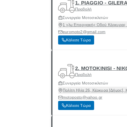
1. PIAGGIO - GILE
Προβολή
Συνεργεία Μοτοσικλετών
1 χλμ Επαρχιακής Οδού Κέρκυρας 
euromoto2@gmail.com
Κάλεσε Τώρα
2. MOTOKINISI - Ν
Προβολή
Συνεργεία Μοτοσικλετών
Πολίτη Ηλία 26, Κέρκυρα [Δήμος],
motoposto@yahoo.gr
Κάλεσε Τώρα