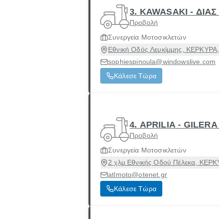
3. KAWASAKI - ΔΙΑΣ
Προβολή
Συνεργεία Μοτοσικλετών
Εθνική Οδός Λευκίμμης, ΚΕΡΚΥΡΑ,
sophiespinoula@windowslive.com
Κάλεσε Τώρα
4. APRILIA - GILE
Προβολή
Συνεργεία Μοτοσικλετών
2 χλμ Εθνικής Οδού Πέλεκα, ΚΕΡΚ
atlmoto@otenet.gr
Κάλεσε Τώρα