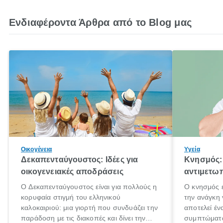
Ενδιαφέροντα Άρθρα από το Blog μας
Οικογένεια
Υγεία
Δεκαπενταύγουστος: Ιδέες για
Κνησμός: 
οικογενειακές αποδράσεις
αντιμετωπ
Ο Δεκαπενταύγουστος είναι για πολλούς η
Ο κνησμός ε
κορυφαία στιγμή του ελληνικού
την ανάγκη 
καλοκαιριού: μια γιορτή που συνδυάζει την
αποτελεί έν
παράδοση με τις διακοπές και δίνει την
συμπτώματα